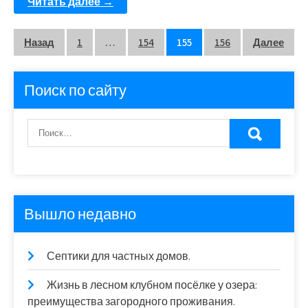
Читать далее →
Пагинация
Назад
1
…
154
155
156
Далее
записей
Поиск по сайту
Вышло недавно
Септики для частных домов.
Жизнь в лесном клубном посёлке у озера:
преимущества загородного проживания.