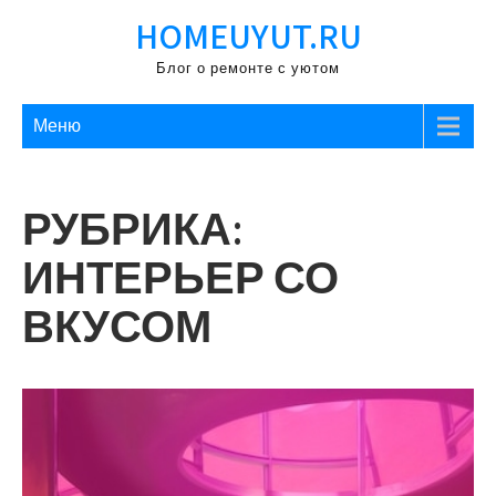
Перейти
HOMEUYUT.RU
к
содержимому
Блог о ремонте с уютом
Меню
РУБРИКА:
ИНТЕРЬЕР СО
ВКУСОМ