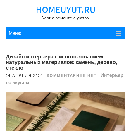
Перейти
HOMEUYUT.RU
к
содержимому
Блог о ремонте с уютом
Меню
Дизайн интерьера с использованием
натуральных материалов: камень, дерево,
стекло
Интерьер
24 АПРЕЛЯ 2024
КОММЕНТАРИЕВ НЕТ
со вкусом