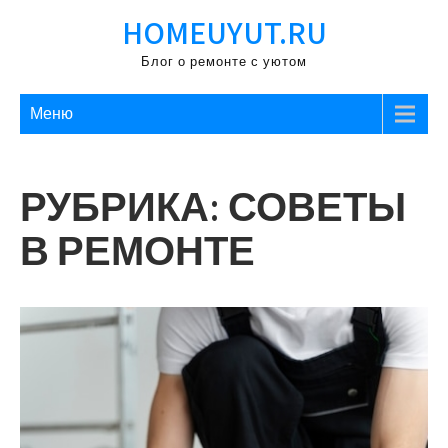
Перейти
HOMEUYUT.RU
к
содержимому
Блог о ремонте с уютом
Меню
РУБРИКА:
СОВЕТЫ
В РЕМОНТЕ