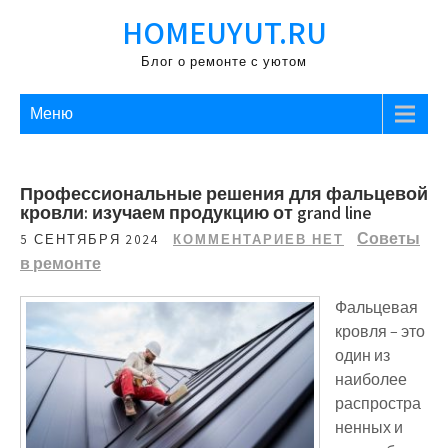
Перейти
HOMEUYUT.RU
к
содержимому
Блог о ремонте с уютом
Меню
Профессиональные решения для фальцевой
кровли: изучаем продукцию от grand line
Советы
5 СЕНТЯБРЯ 2024
КОММЕНТАРИЕВ НЕТ
в ремонте
Фальцевая
кровля – это
один из
наиболее
распростра
ненных и