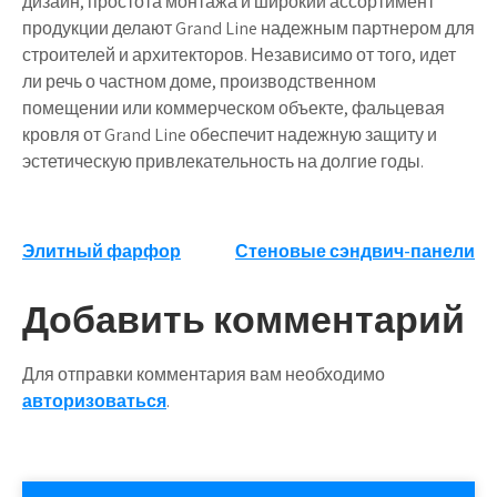
дизайн, простота монтажа и широкий ассортимент
продукции делают Grand Line надежным партнером для
строителей и архитекторов. Независимо от того, идет
ли речь о частном доме, производственном
помещении или коммерческом объекте, фальцевая
кровля от Grand Line обеспечит надежную защиту и
эстетическую привлекательность на долгие годы.
Навигация
Элитный фарфор
Стеновые сэндвич-панели
по
Добавить комментарий
записям
Для отправки комментария вам необходимо
авторизоваться
.