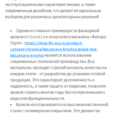
эксплуатационными характеристиками, а также
современным дизайном, что делает её идеальным
выбором для различных архитектурных решений.
Одним из главных преимуществ фальцевой
кровли от Grand Line из каталога магазина «Финэра
Групп»
https://shop.fin-era.ru/product-
category/krovlya/falczevaya-krovlya/grand-line-
falczevaya-krovlya
является использование
современных технологий производства. Все
материалы проходят строгий контроль качества на
каждом этапе – от разработки до упаковки готовой
продукции. Это гарантирует долговечность и
надежность, а также защиту от коррозии, позволяя
кровле служить многие годы без потери внешнего
вида или функциональности.
Кровля изготавливается из высококачественной
стали с полимерным покрытием. Это делают ее