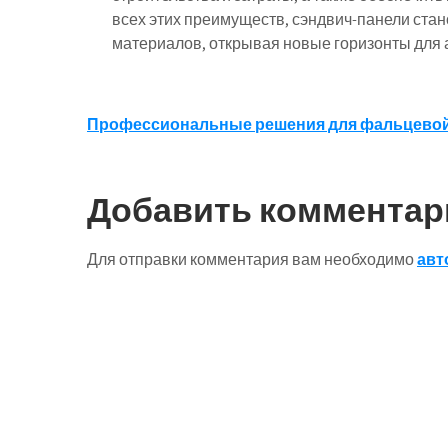
всех этих преимуществ, сэндвич-панели ста
материалов, открывая новые горизонты для а
Навигация
Профессиональные решения для фальцевой к
по
записям
Добавить комментар
Для отправки комментария вам необходимо
авт