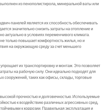
 выполнен из пенополистирола, минеральной ваты или
двич-панелей является их способность обеспечивать
ается значительно снизить затраты на отопление и
о актуально в условиях переменчивого климата.
 не только повышает комфортность жилья, но и
твия на окружающую среду за счет меньшего
о упрощает их транспортировку и монтаж. Это позволяет
затраты на рабочую силу. Они идеально подходят для
х сооружений, таких как офисы, склады, торговые
 высокой прочностью и долговечностью. Используемые
ойкостью к воздействию различных агрессивных сред,
стойчивыми к коррозии. Правильная эксплуатация и