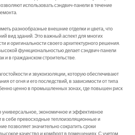
озволяют использовать сэндвич-панели в течение
ремонта.
иметь разнообразные внешние отделки и цвета, что
ий вид зданий. Это важный аспект для многих
ти и оригинальности своего архитектурного решения.
с высокой функциональностью делает сэндвич-панели
к и в гражданском строительстве.
агостойкости и звукоизоляции, которую обеспечивают
ия от огня и его последствий, в зависимости от типа
бенно ценно в промышленных зонах, где повышен риск
то универсальное, экономичное и эффективное
ет в себе превосходные теплоизоляционные и
ие позволяет значительно сократить сроки
ь высокое качество и комфорт в помещениях. С учетом