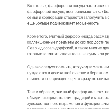
Во-вторых, фарфоровая посуда часто являет
фарфоровой посуде, воспринимаются как бо
семьи и корпорации стараются заполучить в 
ещё больше подчеркивает его ценность.
Кроме того, элитный фарфор иногда рассматр
коллекционные предметы до сих пор достига
Севр и дюссельдорфский, а также многие др
готовых заплатить значительные суммы за р
Однако следует помнить, что уход за элитны
нуждаются в деликатной очистке и бережно
привести к повреждению, что сразу же снижае
Таким образом, элитный фарфор является не
объединяющим столетия традиций и мастерст
художественного выражения и функциональнос