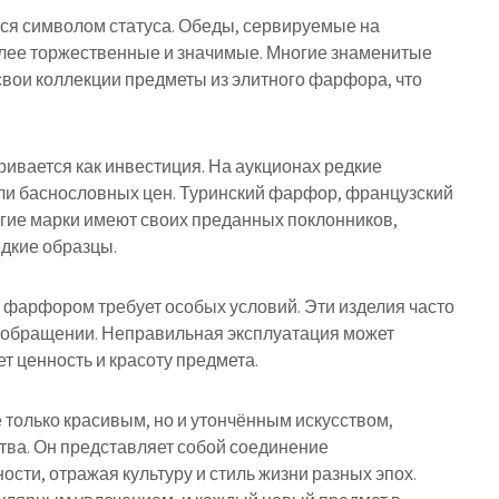
ся символом статуса. Обеды, сервируемые на
лее торжественные и значимые. Многие знаменитые
свои коллекции предметы из элитного фарфора, что
ивается как инвестиция. На аукционах редкие
ли баснословных цен. Туринский фарфор, французский
угие марки имеют своих преданных поклонников,
едкие образцы.
м фарфором требует особых условий. Эти изделия часто
м обращении. Неправильная эксплуатация может
т ценность и красоту предмета.
 только красивым, но и утончённым искусством,
ва. Он представляет собой соединение
ти, отражая культуру и стиль жизни разных эпох.