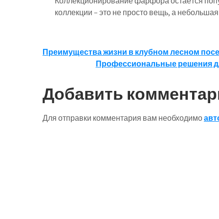
Коллекционирование фарфора остаётся попу
коллекции – это не просто вещь, а небольша
Навигация
Преимущества жизни в клубном лесном посе
Профессиональные решения для
по
записям
Добавить комментар
Для отправки комментария вам необходимо
авт