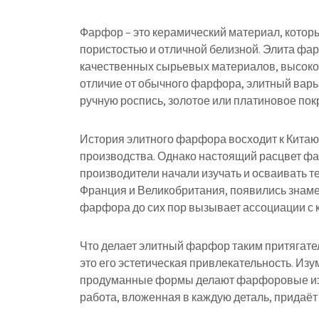
Фарфор – это керамический материал, котор
пористостью и отличной белизной. Элита ф
качественных сырьевых материалов, высоком
отличие от обычного фарфора, элитный варьи
ручную роспись, золотое или платиновое пок
История элитного фарфора восходит к Китаю, г
производства. Однако настоящий расцвет фар
производители начали изучать и осваивать те
Франция и Великобритания, появились знам
фарфора до сих пор вызывает ассоциации с 
Что делает элитный фарфор таким притягате
это его эстетическая привлекательность. Изу
продуманные формы делают фарфоровые изд
работа, вложенная в каждую деталь, придаёт