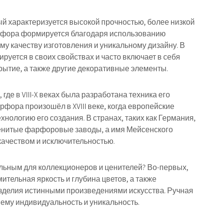
ый характеризуется высокой прочностью, более низкой
арфора формируется благодаря использованию
у качеству изготовления и уникальному дизайну. В
руется в своих свойствах и часто включает в себя
рытие, а также другие декоративные элементы.
де в VIII-X веках была разработана техника его
фора произошёл в XVIII веке, когда европейские
хнологию его создания. В странах, таких как Германия,
енитые фарфоровые заводы, а имя Мейсенского
качеством и исключительностью.
льным для коллекционеров и ценителей? Во-первых,
мительная яркость и глубина цветов, а также
елия истинными произведениями искусства. Ручная
 ему индивидуальность и уникальность.