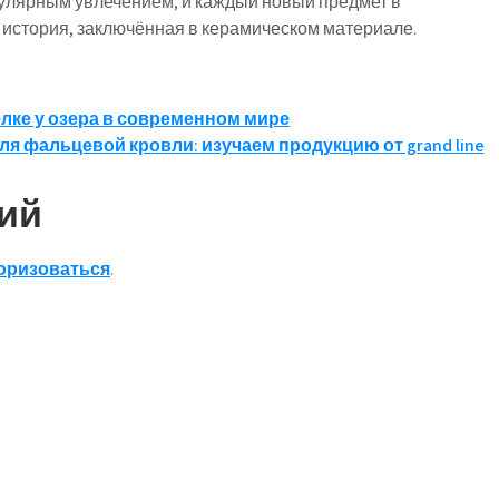
лярным увлечением, и каждый новый предмет в
я история, заключённая в керамическом материале.
лке у озера в современном мире
 фальцевой кровли: изучаем продукцию от grand line
ий
оризоваться
.