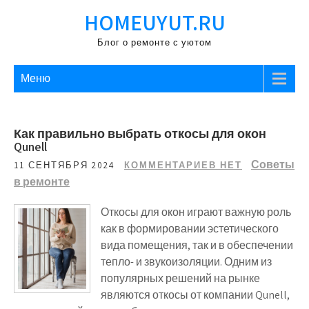
Перейти
HOMEUYUT.RU
к
содержимому
Блог о ремонте с уютом
Меню
Как правильно выбрать откосы для окон
Qunell
Советы
11 СЕНТЯБРЯ 2024
КОММЕНТАРИЕВ НЕТ
в ремонте
Откосы для окон играют важную роль
как в формировании эстетического
вида помещения, так и в обеспечении
тепло- и звукоизоляции. Одним из
популярных решений на рынке
являются откосы от компании Qunell,