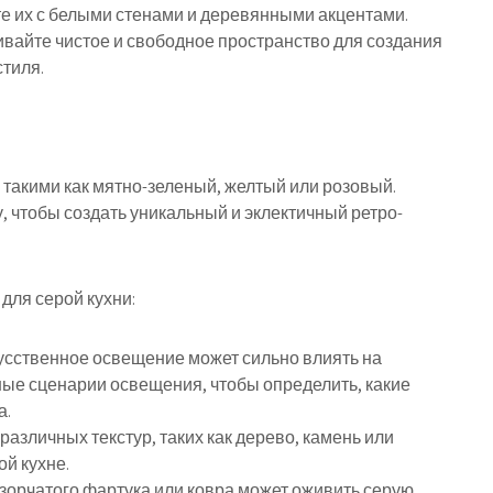
е их с белыми стенами и деревянными акцентами.
вайте чистое и свободное пространство для создания
тиля.
такими как мятно-зеленый, желтый или розовый.
 чтобы создать уникальный и эклектичный ретро-
для серой кухни:
усственное освещение может сильно влиять на
ные сценарии освещения, чтобы определить, какие
а.
азличных текстур, таких как дерево, камень или
ой кухне.
зорчатого фартука или ковра может оживить серую