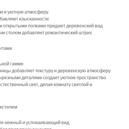
ую и уютную атмосферу.
обавляют изысканности.
и открытыми полками придают деревенский вид.
ым столом добавляет романтический штрих.
ентами
ьной гамме.
шницы добавляет текстуру и деревенскую атмосферу.
вырезными деталями создает уютное пространство.
стественный свет, делая комнату светлой и
екстилем
те нежный и успокаивающий вид.