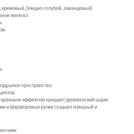
, кремовый, бледно-голубой, лавандовый)
аное железо)
ы
том
и
воздушное пространство.
центов.
остаренным эффектом придают деревенский шарм.
ми и фарфоровые ручки создают изящный и
центами