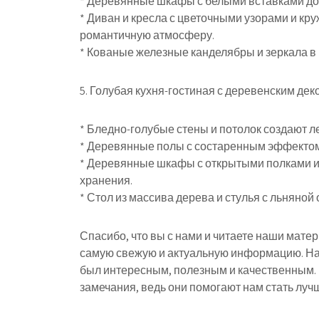
* Деревянные шкафы с белыми вставками до
* Диван и кресла с цветочными узорами и к
романтичную атмосферу.
* Кованые железные канделябры и зеркала в
5. Голубая кухня-гостиная с деревенским де
* Бледно-голубые стены и потолок создают 
* Деревянные полы с состаренным эффектом
* Деревянные шкафы с открытыми полками и
хранения.
* Стол из массива дерева и стулья с льняной
Спасибо, что вы с нами и читаете наши мате
самую свежую и актуальную информацию. На
был интересным, полезным и качественным.
замечания, ведь они помогают нам стать лучш