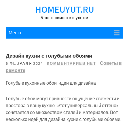
Перейти
HOMEUYUT.RU
к
содержимому
Блог о ремонте с уютом
Меню
Дизайн кухни с голубыми обоями
Советы в
6 ФЕВРАЛЯ 2024
КОММЕНТАРИЕВ НЕТ
ремонте
Голубые кухонные обои: идеи для дизайна
Голубые обои могут привнести ощущение свежести и
простора в вашу кухню. Этот универсальный оттенок
сочетается со множеством стилей и материалов. Вот
несколько идей для дизайна кухни с голубыми обоями: