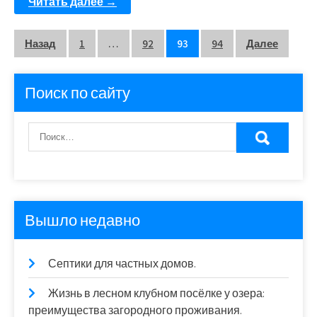
Читать далее →
Пагинация
Назад
1
…
92
93
94
Далее
записей
Поиск по сайту
Вышло недавно
Септики для частных домов.
Жизнь в лесном клубном посёлке у озера:
преимущества загородного проживания.