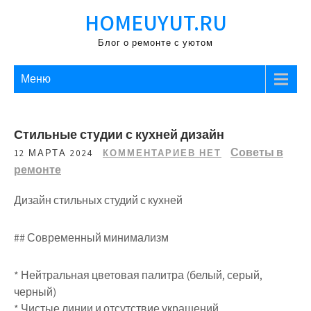
Перейти
HOMEUYUT.RU
к
содержимому
Блог о ремонте с уютом
Меню
Стильные студии с кухней дизайн
Советы в
12 МАРТА 2024
КОММЕНТАРИЕВ НЕТ
ремонте
Дизайн стильных студий с кухней
## Современный минимализм
* Нейтральная цветовая палитра (белый, серый,
черный)
* Чистые линии и отсутствие украшений