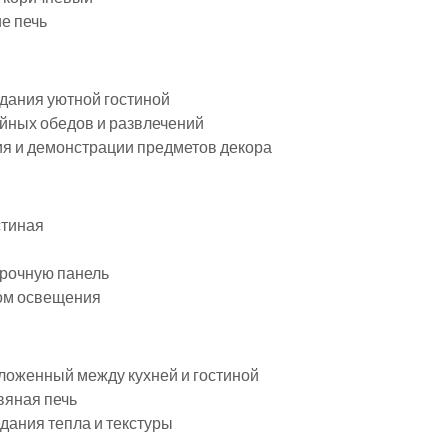
е печь
здания уютной гостиной
ейных обедов и развлечений
ия и демонстрации предметов декора
стиная
арочную панель
вом освещения
ложенный между кухней и гостиной
вяная печь
дания тепла и текстуры