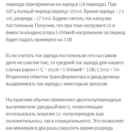
периода (при времени на заряд в 1/8 периода). При
50Гц полный период период =20mS. Время заряда ~ 2.5
mS, разряда – 17.5mS. Будем считать ток нагрузки
постоянным. Получим, что при токе нагрузки в 1A и
ёмкости конденсатора 5 000мкФ напряжение за период
будет падать примерно на 3.5В.
Если считать ток заряда постоянным (что на самом
деле не совсем так), то средний ток заряда для нашего
случая равен I= С * dU/dt = 5 000мкФ * 3.5В/2.5mS = 7A!
Вторичная обмотка трансформатора и диод должны
выдерживать ток заряда с некоторым запасом.
На практике обычно применяют двухполупериодные
выпрямители (диодный мост), позволяющие
использовать энергию 2х- полупериодов (как
положительного, так и отрицательного). Это позволяет
как минимум в два раза сократить время разряда