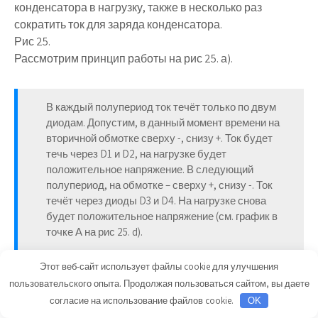
конденсатора в нагрузку, также в несколько раз
сократить ток для заряда конденсатора.
Рис 25.
Рассмотрим принцип работы на рис 25. а).
В каждый полупериод ток течёт только по двум
диодам. Допустим, в данный момент времени на
вторичной обмотке сверху -, снизу +. Ток будет
течь через D1 и D2, на нагрузке будет
положительное напряжение. В следующий
полупериод, на обмотке – сверху +, снизу -. Ток
течёт через диоды D3 и D4. На нагрузке снова
будет положительное напряжение (см. график в
точке А на рис 25. d).
Этот веб-сайт использует файлы cookie для улучшения
После подключения конденсатора (рис 25. b)), получим
пользовательского опыта. Продолжая пользоваться сайтом, вы даете
напряжение на выходе представленное на графике
согласие на использование файлов cookie.
OK
рис 25. e). Рассчитаем уровень пульсаций этого