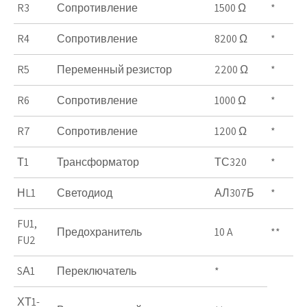
R3
Сопротивление
1500 Ω
*
R4
Сопротивление
8200 Ω
*
R5
Переменный резистор
2200 Ω
*
R6
Сопротивление
1000 Ω
*
R7
Сопротивление
1200 Ω
*
Т1
Трансформатор
ТС320
*
НL1
Светодиод
АЛ307Б
*
FU1,
Предохранитель
10 A
**
FU2
SА1
Переключатель
*
ХТ1-