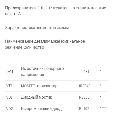
Предохранители FU1, FU2 желательно ставить плавкие
на 8-10 А.
Характеристики элементов схемы
Наименование деталиМаркаНоминальное
значениеКоличество
Ис источника опорного
DА1
TL431
*
напряжения
VТ1
MOSFET-транзистор
IRF840
*
VD1
Диодный мостик
RS805
*
VD2
Выпрямляющий диод
RL102
****