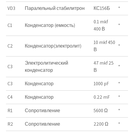
VD3
Паралельный стабилитрон
КС156Б
*
0.1 mkf
C1
Конденсатор (емкость)
*
400 В
10 mkf 450
C2
Конденсатор(электролит)
*
В
Электролитический
47 mkf 25
C3
*
конденсатор
В
C3
Конденсатор
1000 pF
*
C4
Конденсатор
0.22 mF
*
R1
Сопротивление
5600 Ω
*
R2
Сопротивление
2200 Ω
*