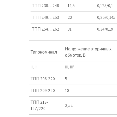
ТПП 238…248
14,5
0,175/0,1
ТПП 249…253
22
0,25/0,145
ТПП 254…262
31
0,34/0,19
Напряжение вторичных
Типономинал
обмоток, В
II, II’
III, III’
ТПП 206-220
5
ТПП 209-220
10
ТПП 213-
2,52
127/220