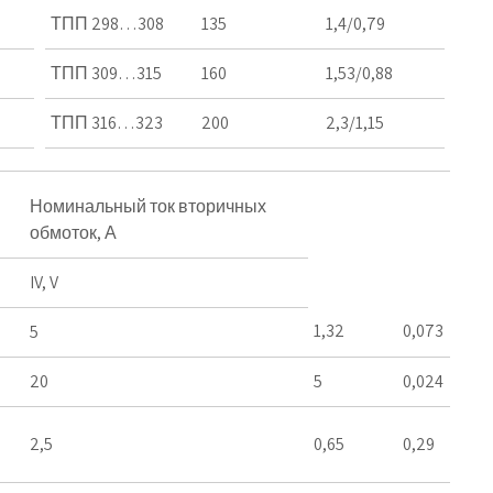
ТПП 298…308
135
1,4/0,79
ТПП 309…315
160
1,53/0,88
ТПП 316…323
200
2,3/1,15
Номинальный ток вторичных
обмоток, А
IV, V
1,32
0,073
5
20
5
0,024
2,5
0,65
0,29