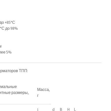
до +85°С
0°С до 98%
м
лее 5%
орматоров ТПП:
имальные
Масса,
итные размеры,
г
d
B
H
L
l