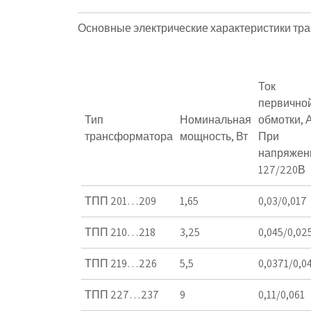
Основные электрические характеристики тр
Ток
первично
Тип
Номинальная
обмотки, А
трансформатора
мощность, Вт
При
напряжен
127/220В
ТПП 201…209
1,65
0,03/0,017
ТПП 210…218
3,25
0,045/0,02
ТПП 219…226
5,5
0,0371/0,0
ТПП 227…237
9
0,11/0,061