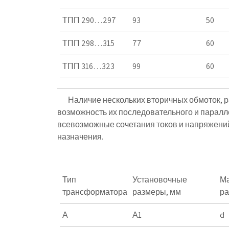
ТПП 290…297
93
50
ТПП 298…315
77
60
ТПП 316…323
99
60
Наличие нескольких вторичных обмоток, ра
возможность их последовательного и паралл
всевозможные сочетания токов и напряжений
назначения.
Тип
Установочные
Ма
трансформатора
размеры, мм
ра
А
А1
d