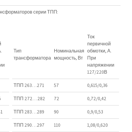
ансформаторов серии ТПП:
Ток
й
первичной
.
Тип
Номинальная
обмотки, А.
трансформатора
мощность, Вт
При
ии
напряжении
127/220В
ТПП 263…271
57
0,615/0,36
5
ТПП 272…282
72
0,72/0,42
41
ТПП 283…289
90
0,9/0,53
ТПП 290…297
110
1,08/0,620