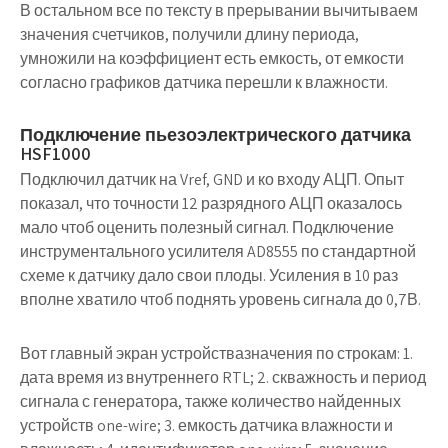
В остальном все по тексту в прерывании вычитываем
значения счетчиков, получили длину периода,
умножили на коэффициент есть емкость, от емкости
согласно графиков датчика перешли к влажности.
Подключение пьезоэлектрического датчика
HSF1000
Подключил датчик на Vref, GND и ко входу АЦП. Опыт
показал, что точности 12 разрядного АЦП оказалось
мало чтоб оценить полезный сигнал. Подключение
инструментального усилителя AD8555 по стандартной
схеме к датчику дало свои плоды. Усиления в 10 раз
вполне хватило чтоб поднять уровень сигнала до 0,7В.
Вот главный экран устройствазначения по строкам: 1.
дата время из внутреннего RTL; 2. скважность и период
сигнала с генератора, также количество найденных
устройств one-wire; 3. емкость датчика влажности и