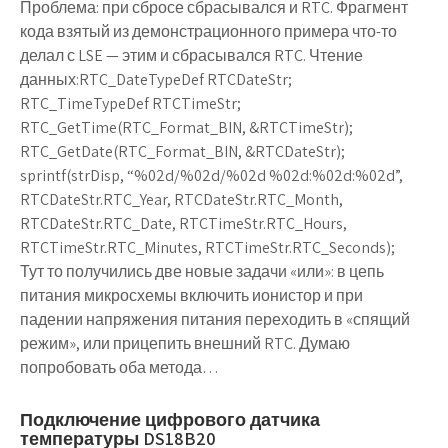
Проблема: при сбросе сбрасывался и RTC. Фрагмент
кода взятый из демонстрационного примера что-то
делал с LSE — этим и сбрасывался RTC. Чтение
данных:RTC_DateTypeDef RTCDateStr;
RTC_TimeTypeDef RTCTimeStr;
RTC_GetTime(RTC_Format_BIN, &RTCTimeStr);
RTC_GetDate(RTC_Format_BIN, &RTCDateStr);
sprintf(strDisp, “%02d/%02d/%02d %02d:%02d:%02d”,
RTCDateStr.RTC_Year, RTCDateStr.RTC_Month,
RTCDateStr.RTC_Date, RTCTimeStr.RTC_Hours,
RTCTimeStr.RTC_Minutes, RTCTimeStr.RTC_Seconds);
Тут то получились две новые задачи «или»: в цепь
питания микросхемы включить ионистор и при
падении напряжения питания переходить в «спящий
режим», или прицепить внешний RTC. Думаю
попробовать оба метода…
Подключение цифрового датчика
температуры DS18B20