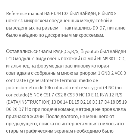
Reference manual на HD44102 был найден, и было 8
ножек 4 микросхем соединенных между собой и
выведенных на разъем — так нашлись D0-D7, питание
было найдено по дискретным микросхемам.
Оставались сигналы RW,E,CS,R/S, В youtub был найден
LCD модуль с виду очень похожий на мой HLM9301 LCD,
итальянец на форуме дал распиновку которая
совпадала с собранным мною априором: 1 GND 2 VCC 3
contraste ( generalmente terminal medio de
potenciometro de 10k colocado entre vcc y gnd) 4 NC (no
conectado) 5 NC 6 CS1 7 CS2 8 CS3 9 NC 10 E 11 R/W 12 R/S
(DATA/INSTRUCTION) 13 D0 14 D1 15 D2 16 D3 17 D4 18 D5 19
D6 20 D7 Но при подаче команд матрица не проявляла
признаков жизни. После долгого, не меньшего от
предыдущего, поиска по интернетам выяснилось что
старым графическим экранам необходимо было