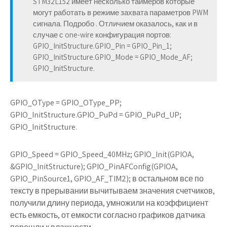
STM32L152 имеет несколько таймеров которые
могут работать в режиме захвата параметров PWM
сигнала. Подробо . Отличием оказалось, как и в
случае с one-wire конфигурация портов:
GPIO_InitStructure.GPIO_Pin = GPIO_Pin_1;
GPIO_InitStructure.GPIO_Mode = GPIO_Mode_AF;
GPIO_InitStructure.
GPIO_OType = GPIO_OType_PP;
GPIO_InitStructure.GPIO_PuPd = GPIO_PuPd_UP;
GPIO_InitStructure.
GPIO_Speed = GPIO_Speed_40MHz; GPIO_Init(GPIOA,
&GPIO_InitStructure); GPIO_PinAFConfig(GPIOA,
GPIO_PinSource1, GPIO_AF_TIM2); в остальном все по
тексту в прерывании вычитываем значения счетчиков,
получили длину периода, умножили на коэффициент
есть емкость, от емкости согласно графиков датчика