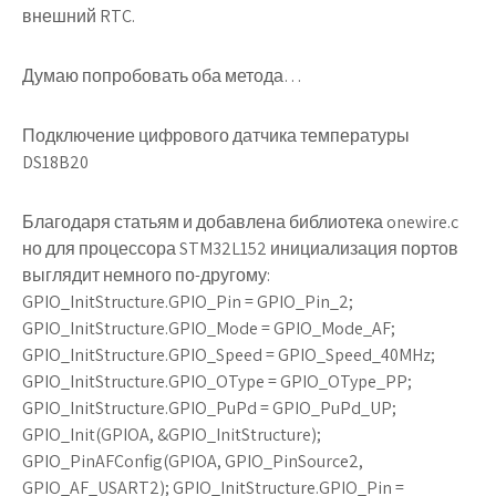
внешний RTC.
Думаю попробовать оба метода…
Подключение цифрового датчика температуры
DS18B20
Благодаря статьям и добавлена библиотека onewire.c
но для процессора STM32L152 инициализация портов
выглядит немного по-другому:
GPIO_InitStructure.GPIO_Pin = GPIO_Pin_2;
GPIO_InitStructure.GPIO_Mode = GPIO_Mode_AF;
GPIO_InitStructure.GPIO_Speed = GPIO_Speed_40MHz;
GPIO_InitStructure.GPIO_OType = GPIO_OType_PP;
GPIO_InitStructure.GPIO_PuPd = GPIO_PuPd_UP;
GPIO_Init(GPIOA, &GPIO_InitStructure);
GPIO_PinAFConfig(GPIOA, GPIO_PinSource2,
GPIO_AF_USART2); GPIO_InitStructure.GPIO_Pin =