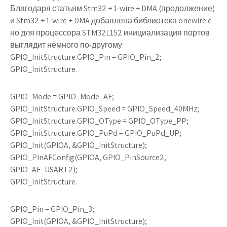
Благодаря статьям Stm32 + 1-wire + DMA (продолжение)
и Stm32 + 1-wire + DMA добавлена библиотека onewire.c
но для процессора STM32L152 инициализация портов
выглядит немного по-другому:
GPIO_InitStructure.GPIO_Pin = GPIO_Pin_2;
GPIO_InitStructure.
GPIO_Mode = GPIO_Mode_AF;
GPIO_InitStructure.GPIO_Speed = GPIO_Speed_40MHz;
GPIO_InitStructure.GPIO_OType = GPIO_OType_PP;
GPIO_InitStructure.GPIO_PuPd = GPIO_PuPd_UP;
GPIO_Init(GPIOA, &GPIO_InitStructure);
GPIO_PinAFConfig(GPIOA, GPIO_PinSource2,
GPIO_AF_USART2);
GPIO_InitStructure.
GPIO_Pin = GPIO_Pin_3;
GPIO_Init(GPIOA, &GPIO_InitStructure);