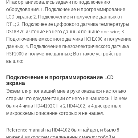
Итак организовались задачи по подключению
оборудования: 1. Подключение и программирование
LCD экрана; 2. Подключение и получение данных от
RTL; 2. Подключение цифрового датчика температуры
DS18B20 и чтение из него данных по шине one-wire; 3.
Подключение емкостного датчика HCH1000 и получение
данных; 4. Подключение пьезоэлектрического датчика
HSF1000 и получение данных; Вот такое устройство
вышло:
Подключение и программирование LCD
экрана
Экземпляр попавший мне в руки оказался настолько
старым что документации от него не нашлось. На нем
были 4 чипа HD44102CH и 2 HD44102, и 4 дискретных
микросхемы описание которых я не нашел.
Reference manual на HD44102 был найден, и было 8
ножек 4 микросхем соединенных между собой и