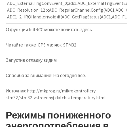
ADC_ExternalTrigConvEvent_0;adc1.ADC_ExternalTrigEventE
ADC_Resolution_12b;ADC_RegularChannelConfig(ADC1,ADC_C
ADC1_2_IRQHandler(void)if(ADC_GetFlagStatus(ADC1,ADC_FLAG_
О функции InitRCC можете почитать здесь.
Читайте также GPS маячок. STM32
Запустив отладку видим:
Спасибо за внимание! На сегодня всё.
Источник:
http://mkprog.ru/mikrokontrollery-
stm32/stm32-vstroennyj-datchik-temperatury.html
Режимы пониженного
энергопотребления в