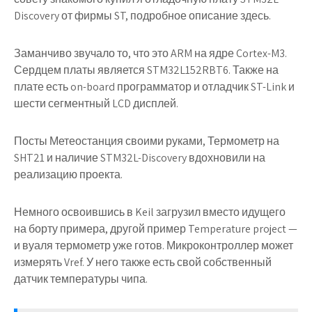
Discovery от фирмы ST, подробное описание здесь.
Заманчиво звучало то, что это ARM на ядре Cortex-M3.
Сердцем платы является STM32L152RBT6. Также на
плате есть on-board программатор и отладчик ST-Link и
шести сегментный LCD дисплей.
Посты Метеостанция своими руками, Термометр на
SHT21 и наличие STM32L-Discovery вдохновили на
реализацию проекта.
Немного освоившись в Keil загрузил вместо идущего
на борту примера, другой пример Temperature project —
и вуаля термометр уже готов. Микроконтроллер может
измерять Vref. У него также есть свой собственный
датчик температуры чипа.