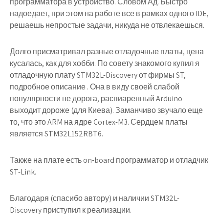
программатора в устройство. Словом Ад. Быстро
надоедает, при этом на работе все в рамках одного IDE,
решаешь непростые задачи, никуда не отвлекаешься.
Долго присматривал разные отладочные платы, цена
кусалась, как для хобби. По совету знакомого купил я
отладочную плату STM32L-Discovery от фирмы ST,
подробное описание . Она в виду своей слабой
популярности не дорога, распиаренный Arduino
выходит дороже (для Киева). Заманчиво звучало еще
то, что это ARM на ядре Cortex-M3. Сердцем платы
является STM32L152RBT6.
Также на плате есть on-board программатор и отладчик
ST-Link.
Благодаря (спасибо автору) и наличии STM32L-
Discovery приступил к реализации.