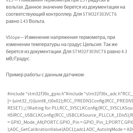
вольтах. Данное значение берется из документации на
соответствующий контроллер. Для STM32F303VCT6
равно 1.43 Вольта.
VSlope— Изменение напряжения термометра, при
изменении температуры на градус Цельсия. Так же
берется из документации. Для STM32F303VCT6 равно 4.3
мВ/Градус.
Пример работы с данным датчиком:
#include “stm32f30x_gpio.h”#include “stm32f30x_adc.h”RC
|= (uint32_t)((uint8_t)0x02);RCC_PREDIV1Config(RCC_PREDI
RESET) ;//Waiting for PLLRCC_SYSCLKConfig(RCC_SYSCLKSour
HSIRCC_USBCLKConfig(RCC_USBCLKSource_PLLCLK_1Div5)
= GPIO_Mode_AN;PORTC.GPIO_Pin = GPIO_Pin_1;PORTC.GPIO_
);ADC_GetCalibrationValue(ADC1);adc1.ADC_AutoInjMode = 