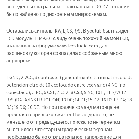
выведенных на разъем — так нашлись D0-D7, питание
было найдено по дискретным микросхемам.
Оставались сигналы RW,E,CS,R/S, В youtub был найден
LCD модуль HLM9301 с виду очень похожий на мой LCD,
итальянец на форуме www.lcdstudio.com дал
распиновку которая совпадала с собранным мною
априором:
1 GND; 2 VCC; 3 contraste ( generalmente terminal medio de
potenciometro de 10k colocado entre vcc y gnd) 4 NC (no
conectado); 5 NC; 6 CS1; 7 CS2; 8 CS3; 9 NC; 10 E; 11 R/W 12
R/S (DATA/INSTRUCTION) 13 D0; 14 D1; 15 D2; 16 D3 17 D4; 18
D5; 19 D6; 20 D7. Но при подаче команд матрица не
проявляла признаков жизни. После долгого, не
меньшего от предыдущего, поиска по интернетам
выяснилось что старым графическим экранам
необходимо было отрицательное напряжение для