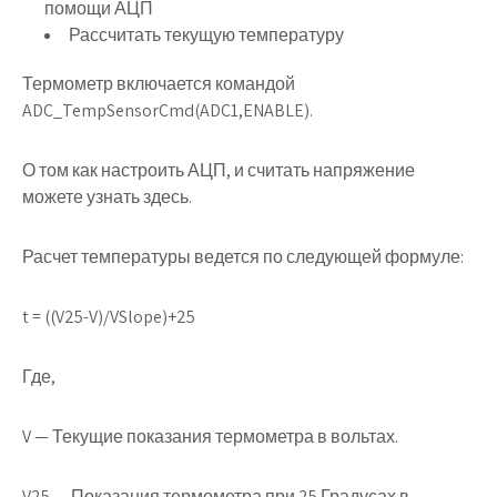
помощи АЦП
Рассчитать текущую температуру
Термометр включается командой
ADC_TempSensorCmd(ADC1,ENABLE).
О том как настроить АЦП, и считать напряжение
можете узнать здесь.
Расчет температуры ведется по следующей формуле:
t = ((V25-V)/VSlope)+25
Где,
V — Текущие показания термометра в вольтах.
V25 — Показания термометра при 25 Градусах в