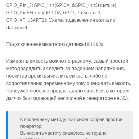
GPIO_Pin_3; GPIO_Init(GPIOA, &GPIO_InitStructure);
GPIO_PinAFConfig(GPIOA, GPIO_PinSource3,
GPIO_AF_USART2); Схема подключения взята из
datasheet
Подключение емкостного датчика HCH1000
Измерять емкость можно по-разному, самый простой
метод зарядить и следить за падением напряжения,
посчитав время вычислить емкость, либо по
сопротивлению переменному току оценивать емкость.
Honeywell любезно предоставило datasheet в котором
датчик был задающей величиной в генераторе на 555.
К последнему методу я и прибег собрав простой
генератор:
Вычислить частоту оказалось не трудно