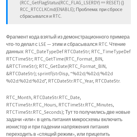
(RCC_GetFlagStatus(RCC_FLAG_LSERDY) == RESET) {}
RCC_RTCCLKCmd(ENABLE); Проблема: при сбросе
сбрасывался и RTC.
Фрагмент кода взятый из демонстрационного примера
что-то делал с LSE — этим и сбрасывался RTC. Чтение
данных: RTC_DateTypeDef RTCDateStr; RTC_TimeTypeDef
RTCTimeStr; RTC_GetTime(RTC_Format_BIN,
&RTCTimeStr); RTC_GetDate(RTC_Format_BIN,
&RTCDateStr); sprintf(strDisp, “%02d/%02d/%02d
%02d:%02d:%02d”, RTCDateStr.RTC_Year, RTCDateStr.
RTC_Month, RTCDateStr.RTC_Date,
RTCTimeStr.RTC_Hours, RTCTimeStr.RTC_Minutes,
RTCTimeStr.RTC_Seconds); Тут то получились две новые
задачи «или»: в цепь питания микросхемы включить
ионистор и при падении напряжения питания
переходить в «спящий режим», или прицепить