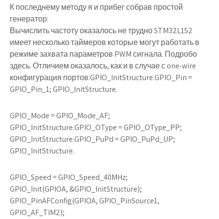
К последнему методу я и прибег собрав простой
генератор:
Вычислить частоту оказалось не трудно STM32L152
имеет несколько таймеров которые могут работать в
режиме захвата параметров PWM сигнала. Подробо
здесь. Отличием оказалось, как и в случае с one-wire
конфигурация портов:GPIO_InitStructure.GPIO_Pin =
GPIO_Pin_1; GPIO_InitStructure.
GPIO_Mode = GPIO_Mode_AF;
GPIO_InitStructure.GPIO_OType = GPIO_OType_PP;
GPIO_InitStructure.GPIO_PuPd = GPIO_PuPd_UP;
GPIO_InitStructure.
GPIO_Speed = GPIO_Speed_40MHz;
GPIO_Init(GPIOA, &GPIO_InitStructure);
GPIO_PinAFConfig(GPIOA, GPIO_PinSource1,
GPIO_AF_TIM2);