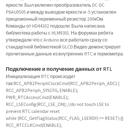
яркости. Был включен преобразователь DC-DC
P6AU0505 и между выводом яркости и -5 установлен
прецизионный переменный резистор 200кОм.
Команды от HD44102 подошли. Была написана
библиотека работы с HLM9301. На форумах ребята
утверждали что с Arduino все работало сразу со
стандартной библиотекой GLCD.Видео демонстрирует
прочитанные данные из внутренних RTC и термометра.
Подключение и получение данных от RTL
Инициализация RTC происходит
так:RCC_APB2PeriphClockCmd(RCC_APB2Periph_ADC1 |
RCC_APB2Periph_SYSCFG, ENABLE);
PWR_RTCAccessCmd(ENABLE);
RCC_LSEConfig(RCC_LSE_ON); //do not touch LSE to
prevent RTC calendar reset
while (RCC_GetFlagStatus(RCC_FLAG_LSERDY) == RESET) {}
RCC_RTCCLKCmd(ENABLE);