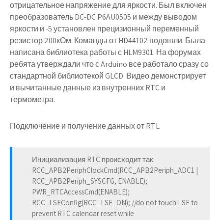
отрицательное напряжение для яркости. Был включен
преобразователь DC-DC P6AU0505 и между выводом
яркости и -5 установлен прецизионный переменный
резистор 200кОм. Команды от HD44102 подошли. Была
написана библиотека работы с HLM9301. На форумах
ребята утверждали что с Arduino все работало сразу со
стандартной библиотекой GLCD. Видео демонстрирует
и вычитанные данные из внутренних RTC и
термометра.
Подключение и получение данных от RTL
Инициализация RTC происходит так:
RCC_APB2PeriphClockCmd(RCC_APB2Periph_ADC1 |
RCC_APB2Periph_SYSCFG, ENABLE);
PWR_RTCAccessCmd(ENABLE);
RCC_LSEConfig(RCC_LSE_ON); //do not touch LSE to
prevent RTC calendar reset while