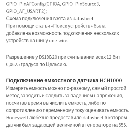
GPIO_PinAFConfig(GPIOA, GPIO_PinSource3,
GPIO_AF_USART2);
Схема подключения взята из datasheet:
При помощи статьи «Поиск устройств» была
добавлена возможность подключения нескольких
устройств на шину one-wire.
Разрешение у DS18B20 при считывании всех 12 бит
0,0625 градуса по Цельсию.
Подключение емкостного датчика HCH1000
Измерять емкость можно по-разному, самый простой
метод зарядить и следить за падением напряжения,
посчитав время вычислить емкость, либо по
сопротивлению переменному току оценивать емкость.
Honeywell любезно предоставило datasheet в котором
датчик был задающей величиной в генераторе на 555.