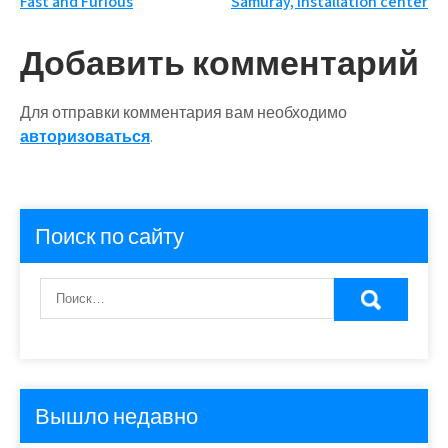
Навигация
Fast and Furious
Samuray, installation center
по
Добавить комментарий
записям
Для отправки комментария вам необходимо
авторизоваться
.
Поиск по сайту
Вышло недавно