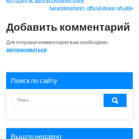
Навигация
AUTOLIFE-M, auto accessories store
Saranskmotors+, official dealer of LADA
по
записям
Добавить комментарий
Для отправки комментария вам необходимо
авторизоваться
.
Поиск по сайту
Вышло недавно