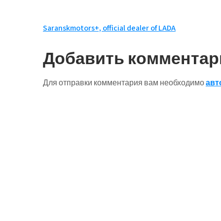
Навигация
Saranskmotors+, official dealer of LADA
по
Добавить комментар
записям
Для отправки комментария вам необходимо
авт