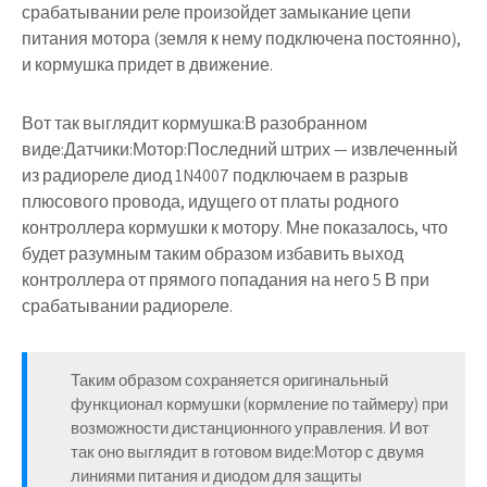
срабатывании реле произойдет замыкание цепи
питания мотора (земля к нему подключена постоянно),
и кормушка придет в движение.
Вот так выглядит кормушка:В разобранном
виде:Датчики:Мотор:Последний штрих — извлеченный
из радиореле диод 1N4007 подключаем в разрыв
плюсового провода, идущего от платы родного
контроллера кормушки к мотору. Мне показалось, что
будет разумным таким образом избавить выход
контроллера от прямого попадания на него 5 В при
срабатывании радиореле.
Таким образом сохраняется оригинальный
функционал кормушки (кормление по таймеру) при
возможности дистанционного управления. И вот
так оно выглядит в готовом виде:Мотор с двумя
линиями питания и диодом для защиты