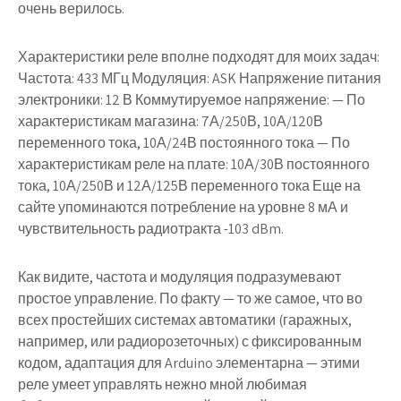
очень верилось.
Характеристики реле вполне подходят для моих задач:
Частота: 433 МГц Модуляция: ASK Напряжение питания
электроники: 12 В Коммутируемое напряжение: — По
характеристикам магазина: 7А/250В, 10А/120В
переменного тока, 10А/24В постоянного тока — По
характеристикам реле на плате: 10А/30В постоянного
тока, 10А/250В и 12А/125В переменного тока Еще на
сайте упоминаются потребление на уровне 8 мА и
чувствительность радиотракта -103 dBm.
Как видите, частота и модуляция подразумевают
простое управление. По факту — то же самое, что во
всех простейших системах автоматики (гаражных,
например, или радиорозеточных) с фиксированным
кодом, адаптация для Arduino элементарна — этими
реле умеет управлять нежно мной любимая