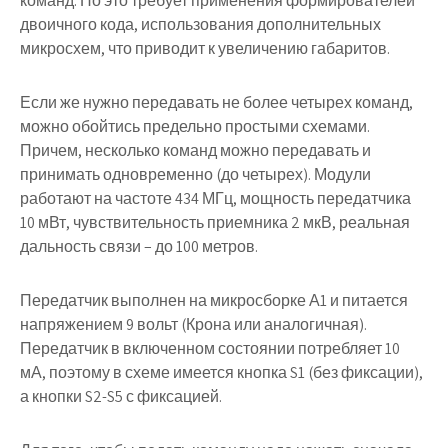
команд. Но это требует применения формирователей
двоичного кода, использования дополнительных
микросхем, что приводит к увеличению габаритов.
Если же нужно передавать не более четырех команд,
можно обойтись предельно простыми схемами.
Причем, несколько команд можно передавать и
принимать одновременно (до четырех). Модули
работают на частоте 434 МГц, мощность передатчика
10 мВт, чувствительность приемника 2 мкВ, реальная
дальность связи – до 100 метров.
Передатчик
выполнен на микросборке А1 и питается
напряжением 9 вольт (Крона или аналогичная).
Передатчик в включенном состоянии потребляет 10
мА, поэтому в схеме имеется кнопка S1 (без фиксации),
а кнопки S2-S5 с фиксацией.