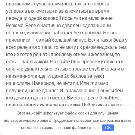
противном случае получалось так, что колонка
успевала включиться и выключиться во время
передачи одной кодовой посылки на включение.
Резюме. Реле я частично доволен: сделаны они
неплохо, и обучение работает без проблем. Но вот
приемники — самый большой минус. Если такая беда у
всех реле этого типа, то не могу их рекомендовать тем,
кто не готов решать проблему огнем и железном, то
есть — паяльником. На сайте Dino проблему описал и
они, что удивительно, отзыв о товаре опубликовали в
неизменном виде. И даже 20 баллов за текст
начислили. Наверное, не читали. Или “письмо
получили, но не дошло”. И, в заключение, бонусы тем,
кто дочитал до этого места. Вместе с реле DinoDirect
прислал ворох купонов на скидки. Публикую их as is с
надеждой, что кому-то это поможет.
Этот веб-сайт использует файлы cookie для улучшения
пользовательского опыта. Продолжая пользоваться сайтом, вы даете
согласие на использование файлов cookie.
Читайте также:
Урок 3 — цифровые выходы
OK