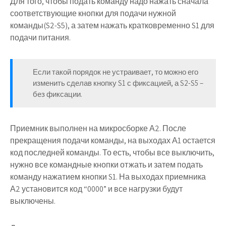
Для того, чтобы подать команду надо нажать сначала
соответствующие кнопки для подачи нужной
команды(S2-S5), а затем нажать кратковременно S1 для
подачи питания.
Если такой порядок не устраивает, то можно его
изменить сделав кнопку S1 с фиксацией, а S2-S5 –
без фиксации.
Приемник
выполнен на микросборке А2. После
прекращения подачи команды, на выходах А1 остается
код последней команды. То есть, чтобы все выключить,
нужно все командные кнопки отжать и затем подать
команду нажатием кнопки S1. На выходах приемника
А2 установится код “0000” и все нагрузки будут
выключены.