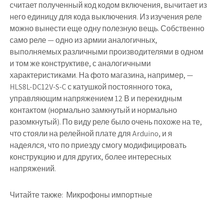
считает полученный код кодом включения, вычитает из
него единицу для кода выключения. Из изучения реле
можно вынести еще одну полезную вещь. Собственно
само реле — одно из армии аналогичных,
выполняемых различными производителями в одном
и том же конструктиве, с аналогичными
характеристиками. На фото магазина, например, —
HLS8L-DC12V-S-C с катушкой постоянного тока,
управляющим напряжением 12 В и перекидным
контактом (нормально замкнутый и нормально
разомкнутый). По виду реле было очень похоже на те,
что стояли на релейной плате для Arduino, и я
надеялся, что по приезду смогу модифицировать
конструкцию и для других, более интересных
напряжений.
Читайте также:
Микрофоны импортные