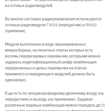
из готовых радиомодулей
.
Во многих
системах радиоуправления
используются
готовые
радиомодули
TXH20 (передатчик) и RXH20
(приемник).
Модули выполнены в виде экранированных
микросборках, на печатных платах которых есть
восемь перерезаемых перемычек, которыми можно
задавать индетификационный шифр (комбинация
перерезанных и целых перемычек на платах
приемного и передающего модулей должно быть
одинаково).
Еще есть по четырехразрядному двоичному входу (на
передатчике) и выходу (на приемнике). Задавая
различные кодовые комбинации можно передать до 15