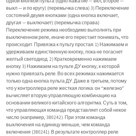
одной кнопкой пульта (одно нажатие — вкл, второе —
выкл — и по кругу) (перемычка слева) 3) Переключение
состояний двумя кнопками (одна кнопка включает,
другая — выключает) (перемычка справа)
Переключение режима необходимо выполнять при
выключенном реле, иначе его перестает понимать, что
происходит. Привязка к пульту простая: 1) Нажимаем и
удерживаем единственную кнопку, пока не погаснет
желтый светодиод. 2) Кратковременно нажимаем
кнопку 3) Нажимаем на пульте ДУ кнопку, к которой
нужно привязать реле. Во всех режимах нажимается
только одна кнопка пульта ДУ. Даже в третьем, потому
что у контроллера реле жесткая логика: он “железно”
вычисляет вторую управляющую комбинацию на
основании великого китайского алгоритма. Суть в том,
что управляющая команда представляет собой некое
число (например, 380242). При этом команда
выключения на единицу меньше, чем команда
включения (380241). В результате контроллер реле