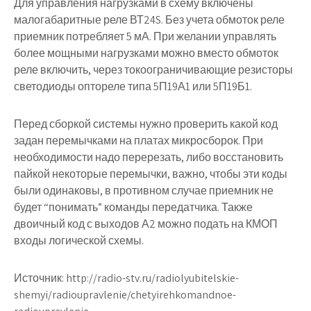
Для управления нагрузками в схему включены
малогабаритные реле ВТ24S. Без учета обмоток реле
приемник потребляет 5 мА. При желании управлять
более мощными нагрузками можно вместо обмоток
реле включить, через токоограничивающие резисторы
светодиоды оптореле типа 5П19А1 или 5П19Б1.
Перед сборкой системы нужно проверить какой код
задан перемычками на платах микросборок. При
необходимости надо перерезать, либо восстановить
пайкой некоторые перемычки, важно, чтобы эти коды
были одинаковы, в противном случае приемник не
будет “понимать” команды передатчика. Также
двоичный код с выходов А2 можно подать на КМОП
входы логической схемы.
Источник:
http://radio-stv.ru/radiolyubitelskie-
shemyi/radioupravlenie/chetyirehkomandnoe-