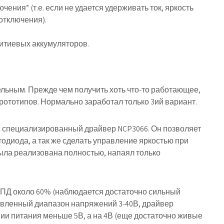
ения” (т.е. если не удается удерживать ток, яркость
отключения).
итиевых аккумуляторов.
ьным. Прежде чем получить хоть что-то работающее,
рототипов. Нормально заработал только 3ий вариант.
н специализированный драйвер NCP3066. Он позволяет
тодиода, а так же сделать управление яркостью при
ла реализована полностью, напаял только
КПД около 60% (наблюдается достаточно сильный
аявленный диапазон напряжений 3-40В, драйвер
ии питания меньше 5В, а на 4В (еще достаточно живые