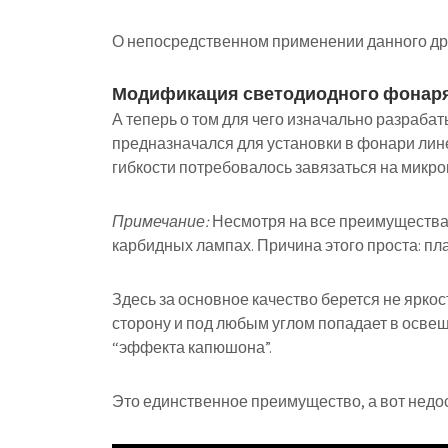
О непосредственном применении данного др
Модификация светодиодного фонаря 
А теперь о том для чего изначально разраба
предназначался для установки в фонари лине
гибкости потребовалось завязаться на микро
Примечание:
Несмотря на все преимущества 
карбидных лампах. Причина этого проста: пла
Здесь за основное качество берется не яркост
сторону и под любым углом попадает в освещ
“эффекта капюшона”.
Это единственное преимущество, а вот недос