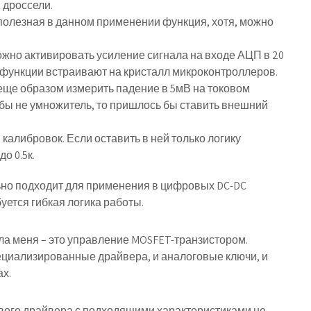
 дроссели.
олезная в данном применении функция, хотя, можно
жно активировать усиление сигнала на входе АЦП в 20
ие функции встраивают на кристалл микроконтроллеров.
 еще образом измерить падение в 5мВ на токовом
бы не умножитель, то пришлось бы ставить внешний
калибровок. Если оставить в ней только логику
о 0.5к.
ьно подходит для применения в цифровых DC-DC
буется гибкая логика работы.
ла меня – это управление MOSFET-транзистором.
ециализированные драйвера, и аналоговые ключи, и
х.
евого драйвера с подходящими характеристиками не