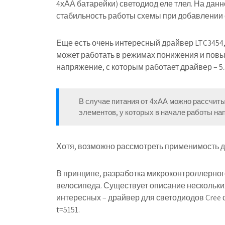
4хАА батарейки) светодиод еле тлел. На дан
стабильность работы схемы при добавлении 
Еще есть очень интересный драйвер LTC3454, 
может работать в режимах понижения и повыш
напряжение, с которым работает драйвер – 5.
В случае питания от 4хАА можно рассчиты
элементов, у которых в начале работы нап
Хотя, возможно рассмотреть применимость да
В принципе, разработка микроконтроллерног
велосипеда. Существует описание нескольки
интересных – драйвер для светодиодов Cree с 
t=5151.