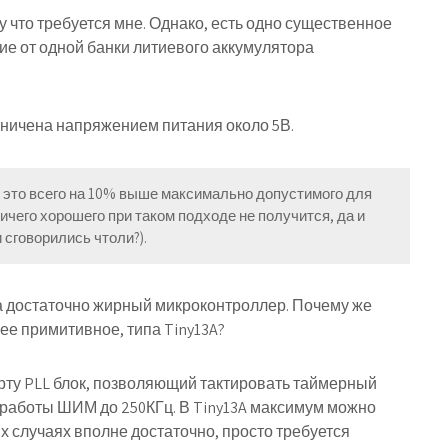
у что требуется мне. Однако, есть одно существенное
ие от одной банки литиевого аккумулятора
аничена напряжением питания около 5В.
о это всего на 10% выше максимально допустимого для
ничего хорошего при таком подходе не получится, да и
 сговорились чтоли?).
аза достаточно жирный микроконтроллер. Почему же
лее примитивное, типа Tiny13A?
рту PLL блок, позволяющий тактировать таймерный
ту работы ШИМ до 250КГц. В Tiny13A максимум можно
ых случаях вполне достаточно, просто требуется