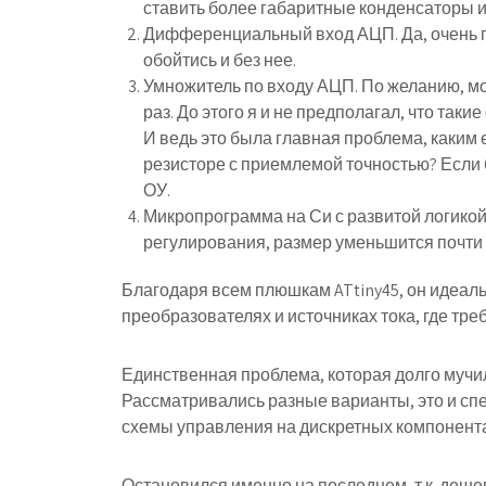
ставить более габаритные конденсаторы и
Дифференциальный вход АЦП. Да, очень п
обойтись и без нее.
Умножитель по входу АЦП. По желанию, мо
раз. До этого я и не предполагал, что так
И ведь это была главная проблема, каким
резисторе с приемлемой точностью? Если 
ОУ.
Микропрограмма на Си с развитой логикой 
регулирования, размер уменьшится почти д
Благодаря всем плюшкам ATtiny45, он идеал
преобразователях и источниках тока, где тре
Единственная проблема, которая долго мучи
Рассматривались разные варианты, это и сп
схемы управления на дискретных компонента
Остановился именно на последнем, т.к. деш