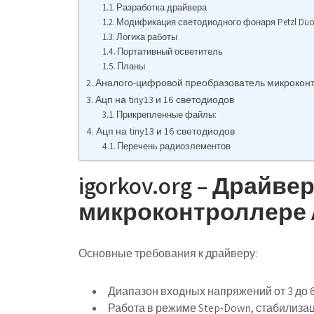
Разработка драйвера
Модификация светодиодного фонаря Petzl Du
Логика работы
Портативный осветитель
Планы
Аналого-цифровой преобразователь микрокон
Ацп на tiny13 и 16 светодиодов
Прикрепленные файлы:
Ацп на tiny13 и 16 светодиодов
Перечень радиоэлементов
igorkov.org – Драйв
микроконтроллере A
Основные требования к драйверу:
Диапазон входных напряжений от 3 до 6
Работа в режиме Step-Down, стабилизац