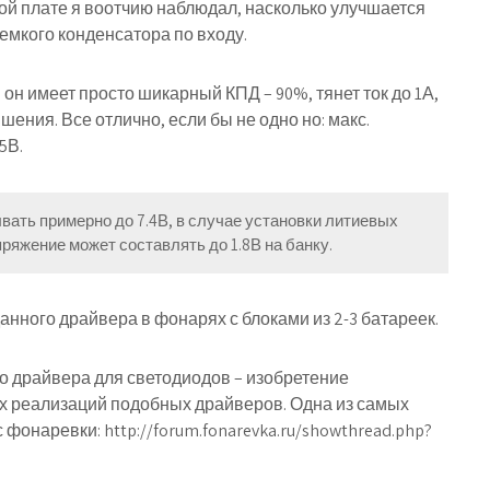
ной плате я воотчию наблюдал, насколько улучшается
емкого конденсатора по входу.
он имеет просто шикарный КПД – 90%, тянет ток до 1А,
ения. Все отлично, если бы не одно но: макс.
5В.
вать примерно до 7.4В, в случае установки литиевых
ряжение может составлять до 1.8В на банку.
нного драйвера в фонарях с блоками из 2-3 батареек.
о драйвера для светодиодов – изобретение
х реализаций подобных драйверов. Одна из самых
фонаревки: http://forum.fonarevka.ru/showthread.php?