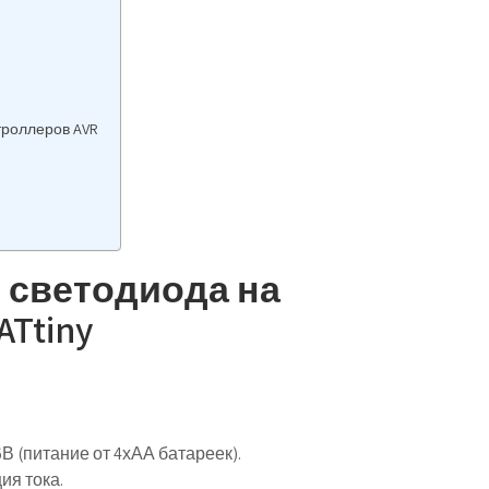
o
троллеров AVR
ер светодиода на
Ttiny
В (питание от 4хАА батареек).
ия тока.