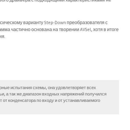
ссическому варианту Step-Down преобразователя с
мма частично основана на творении AVSel, хотя в итоге
ия.
рные испытания схемы, она удовлетворяет всех
ьи, а так же диапазон входных напряжений получился
т от конденсатора по входу и от устанавливаемого