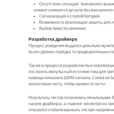
Отсутствие ситуации “внезапного выключ
плавно снижается до нуля без внезапного 
Сигнализация о слабой батарее.
Возможность реализации защиты для л
Выбор яркости свечения.
Разработка драйвера
Процесс рождения выдался довольно мучител
было сделано порядка 3х предварительных п
Так же в процессе разработки был опробова
построить импульсный источник тока для све
помощи внешнего ШИМ-сигнала. Схема не бы
аналоговую часть, чтобы провести тесты.
Результаты тестов получились печальными: 
нагрев драйвера), а главное: несмотря на з
отказался стабилизировать ток при напряжен