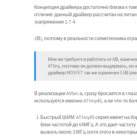
Концепция драйвера достаточно близка к том
отличие: данный драйвер рассчитан на питан
(напряжения 2.7-4.
2В), поэтому в реальности схемотехника огр
Мне же требуется работать от 6В, конечн
ATtiny, поэтому он должен выдержать, но 
драйвер MOSFET так же ограничен 5.5В (они
В реализации AVSel-а, сразу бросается в гл
используется именно ATtiny45, а не что-то бо
Быстрый ШИМ. ATtinyX5 серия имеет на бо
блок частотой до 64МГц. А это дает часто
выжать около 33КГц (хотя этого в некотор