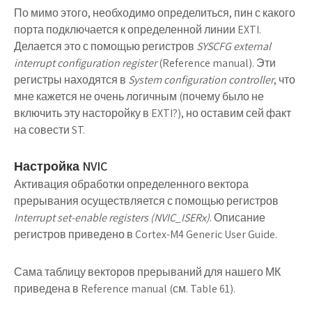
По мимо этого, необходимо определиться, пин с какого
порта подключается к определенной линии EXTI.
Делается это с помощью регистров
SYSCFG external
interrupt configuration register
(Reference manual). Эти
регистры находятся в
System configuration controller
, что
мне кажется не очень логичным (почему было не
включить эту насторойку в EXTI?), но оставим сей факт
на совести ST.
Настройка NVIC
Активация обработки определенного вектора
прерывания осуществляется с помощью регистров
Interrupt set-enable registers (NVIC_ISERx)
. Описание
регистров приведено в Cortex-M4 Generic User Guide.
Сама таблицу векторов прерываний для нашего МК
приведена в Reference manual (см. Table 61).