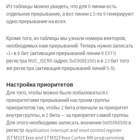
Из таблицы можно увидеть, что для 0 линии есть
отдельное прерывание, а вот линии с 5 по 9 генерируют
одно прерывание на всех.
Кроме того, из таблицы мы узнали номера векторов,
необходимых нам прерываний. Теперь нужно записать
«1» в 6 бит (активация прерываний линии 0 EXTI)
регистра NVIC_ISER0 (адрес 0xE000E100) и в 23 бит того
же регистра (активация прерываний линий 5-9).
Настройка приоритетов
Для того, чтобы можно было побаловаться с
приоритетами прерываний настроим группы
приоритетов так, чтобы 2 бита отвечали за приоритет
внутри группы, и 2 бита — за приоритет самой группы.
Для этого необходимо записать значение 0х05FA0500 в
регистр
Application interrupt and reset control register
(STM32F3xxx and STM32F4xxx Cortex-M4 programming