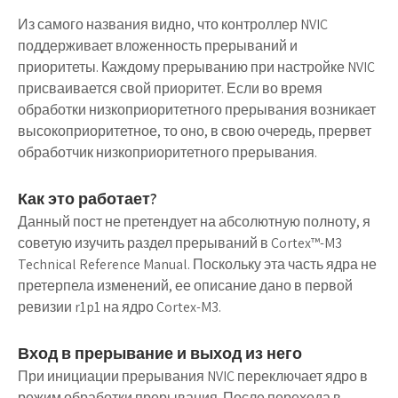
Из самого названия видно, что контроллер NVIC
поддерживает вложенность прерываний и
приоритеты. Каждому прерыванию при настройке NVIC
присваивается свой приоритет. Если во время
обработки низкоприоритетного прерывания возникает
высокоприоритетное, то оно, в свою очередь, прервет
обработчик низкоприоритетного прерывания.
Как это работает?
Данный пост не претендует на абсолютную полноту, я
советую изучить раздел прерываний в Cortex™-M3
Technical Reference Manual. Поскольку эта часть ядра не
претерпела изменений, ее описание дано в первой
ревизии r1p1 на ядро Cortex-M3.
Вход в прерывание и выход из него
При инициации прерывания NVIC переключает ядро в
режим обработки прерывания. После перехода в