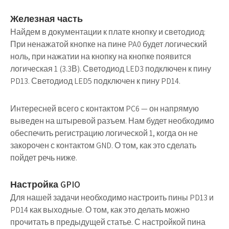
Железная часть
Найдем в документации к плате кнопку и светодиод:
При ненажатой кнопке на пине PA0 будет логический
ноль, при нажатии на кнопку на кнопке появится
логическая 1 (3.3В). Светодиод LED3 подключен к пину
PD13. Светодиод LED5 подключен к пину PD14.
Интересней всего с контактом PC6 — он напрямую
выведен на штыревой разъем. Нам будет необходимо
обеспечить регистрацию логической 1, когда он не
закорочен с контактом GND. О том, как это сделать
пойдет речь ниже.
Настройка GPIO
Для нашей задачи необходимо настроить пины PD13 и
PD14 как выходные. О том, как это делать можно
прочитать в предыдущей статье. С настройкой пина