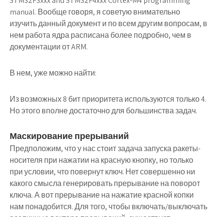
STM32F3xxx and STM32F4xxx Cortex-M4 programming
manual. Вообще говоря, я советую внимательно
изучить данный документ и по всем другим вопросам, в
нем работа ядра расписана более подробно, чем в
документации от ARM.
В нем, уже можно найти:
Из возможных 8 бит приоритета используются только 4.
Но этого вполне достаточно для большинства задач.
Маскирование прерываний
Предположим, что у нас стоит задача запуска ракеты-
носителя при нажатии на красную кнопку, но только
при условии, что повернут ключ. Нет совершенно ни
какого смысла генерировать прерывание на поворот
ключа. А вот прерывание на нажатие красной копки
нам понадобится. Для того, чтобы включать/выключать