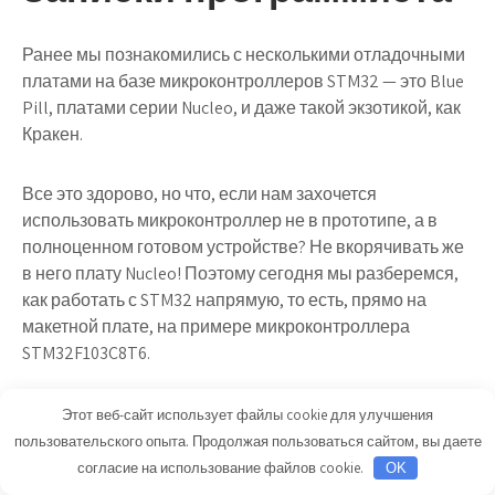
Ранее мы познакомились с несколькими отладочными
платами на базе микроконтроллеров STM32 — это Blue
Pill, платами серии Nucleo, и даже такой экзотикой, как
Кракен.
Все это здорово, но что, если нам захочется
использовать микроконтроллер не в прототипе, а в
полноценном готовом устройстве? Не вкорячивать же
в него плату Nucleo! Поэтому сегодня мы разберемся,
как работать с STM32 напрямую, то есть, прямо на
макетной плате, на примере микроконтроллера
STM32F103C8T6.
Казалось бы, тема эта несложная, однако есть пара
Этот веб-сайт использует файлы cookie для улучшения
подводных граблей, про которые стоит знать.
пользовательского опыта. Продолжая пользоваться сайтом, вы даете
согласие на использование файлов cookie.
OK