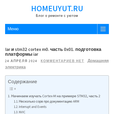
Перейти
HOMEUYUT.RU
к
содержимому
Блог о ремонте с уютом
Меню
Iar и stm32 cortex m0. часть 0x01. подготовка
платформы iar
Домашняя
24 АПРЕЛЯ 2024
КОММЕНТАРИЕВ НЕТ
электрика
Содержание
Начинаем изучать Cortex-M на примере STM32, часть 2
Несколько сорв про документацию ARM
Interrupt and Events
NVIC