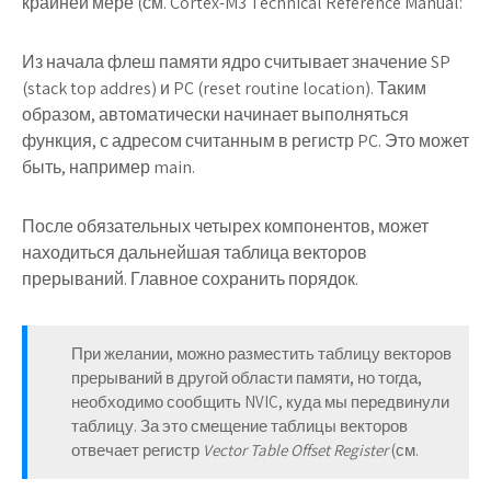
крайней мере (см. Cortex-M3 Technical Reference Manual:
Из начала флеш памяти ядро считывает значение SP
(stack top addres) и PC (reset routine location). Таким
образом, автоматически начинает выполняться
функция, с адресом считанным в регистр PC. Это может
быть, например main.
После обязательных четырех компонентов, может
находиться дальнейшая таблица векторов
прерываний. Главное сохранить порядок.
При желании, можно разместить таблицу векторов
прерываний в другой области памяти, но тогда,
необходимо сообщить NVIC, куда мы передвинули
таблицу. За это смещение таблицы векторов
отвечает регистр
Vector Table Offset Register
(см.