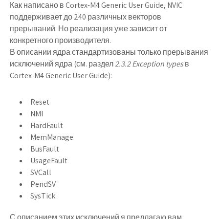
Как написано в Cortex-M4 Generic User Guide, NVIC
поддерживает до 240 различных векторов
прерываний. Но реализация уже зависит от
конкретного производителя.
В описании ядра стандартизованы только прерывания
исключений ядра (см. раздел
2.3.2 Exception types
в
Cortex-M4 Generic User Guide):
Reset
NMI
HardFault
MemManage
BusFault
UsageFault
SVCall
PendSV
SysTick
С описанием этих исключений я предлагаю вам