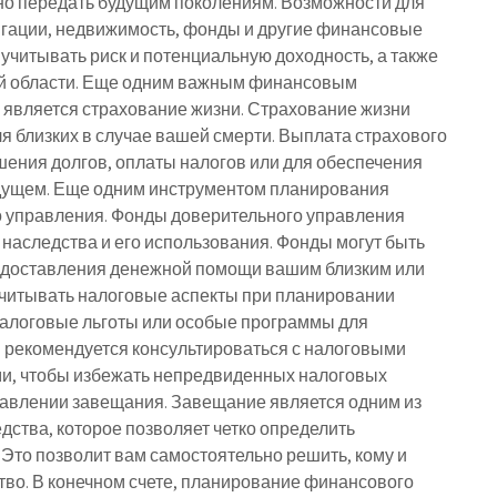
но передать будущим поколениям. Возможности для
игации, недвижимость, фонды и другие финансовые
учитывать риск и потенциальную доходность, а также
ой области. Еще одним важным финансовым
 является страхование жизни. Страхование жизни
я близких в случае вашей смерти. Выплата страхового
ения долгов, оплаты налогов или для обеспечения
дущем. Еще одним инструментом планирования
 управления. Фонды доверительного управления
наследства и его использования. Фонды могут быть
едоставления денежной помощи вашим близким или
учитывать налоговые аспекты при планировании
налоговые льготы или особые программы для
, рекомендуется консультироваться с налоговыми
и, чтобы избежать непредвиденных налоговых
ставлении завещания. Завещание является одним из
ства, которое позволяет четко определить
Это позволит вам самостоятельно решить, кому и
тво. В конечном счете, планирование финансового