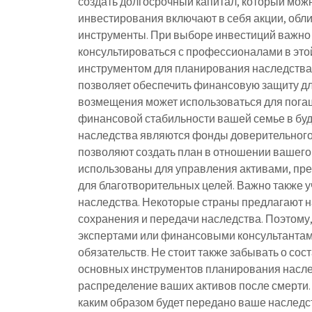
создать долгосрочный капитал, который мож
инвестирования включают в себя акции, обл
инструменты. При выборе инвестиций важно 
консультироваться с профессионалами в эт
инструментом для планирования наследства
позволяет обеспечить финансовую защиту дл
возмещения может использоваться для погаш
финансовой стабильности вашей семье в бу
наследства являются фонды доверительного
позволяют создать план в отношении вашего 
использованы для управления активами, пр
для благотворительных целей. Важно также 
наследства. Некоторые страны предлагают 
сохранения и передачи наследства. Поэтому
экспертами или финансовыми консультантам
обязательств. Не стоит также забывать о со
основных инструментов планирования наслед
распределение ваших активов после смерти. 
каким образом будет передано ваше наследс