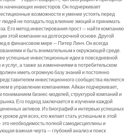
их начинающих инвесторов. Он подчеркивает
вестиционные возможности и умение устоять перед
т людей не попадать под влияние эмоций и принимать
а. Его метод инвестирования прост — найти компанию
ции этой компании на долгосрочной основе. Другой
лед в финансовом мире — Питер Линч. Он всегда
ованиями и быть внимательным к окружающей среде.
лее успешные инвестиционные идеи в повседневной
и услуг, а также за изменениями в потребительском
 должен иметь огромную базу знаний и постоянно
представителем инвестиционного сообщества является
тием в управлении компаниями. Айкан подчеркивает,
м пониманием бизнес-моделей, структурой компаний и
ынка. Его подход заключается в изучении каждой
цененных активов. Из биографий и интервью успешных
уроков для всех, кто желает стать успешным в этой
 — это необходимость полной самодисциплины и
ующая важная черта — глубокий анализ и поиск