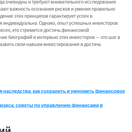
да очевидны и требуют внимательного исследования.
ают важность осознания рисков и умения правильно
юдение этих принципов гарантирует успех в
я индивидуальна. Однако, опыт успешных инвесторов
всех, кто стремится достичь финансовой
ие биографий и интервью этих инвесторов — это шаг в
развить свои навыки инвестирования и достичь
.
наследства: как сохранить и умножить финансовое
ризиса: советы по управлению финансами в
ий