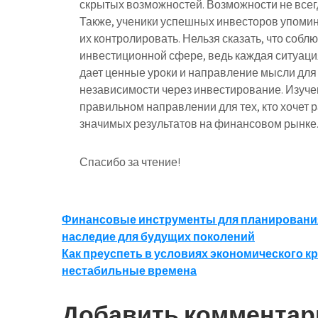
скрытых возможностей. Возможности не всег
Также, ученики успешных инвесторов упомин
их контролировать. Нельзя сказать, что собл
инвестиционной сфере, ведь каждая ситуаци
дает ценные уроки и направление мысли для 
независимости через инвестирование. Изучен
правильном направлении для тех, кто хочет 
значимых результатов на финансовом рынке
Спасибо за чтение!
Навигация
Финансовые инструменты для планирования 
наследие для будущих поколений
по
Как преуспеть в условиях экономического к
записям
нестабильные времена
Добавить комментар