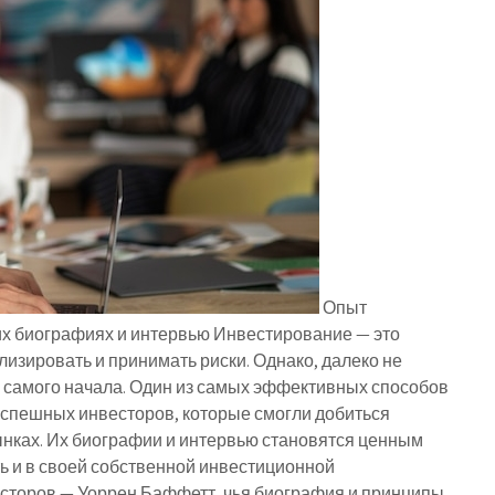
Опыт
их биографиях и интервью Инвестирование — это
изировать и принимать риски. Однако, далеко не
 самого начала. Один из самых эффективных способов
успешных инвесторов, которые смогли добиться
нках. Их биографии и интервью становятся ценным
ь и в своей собственной инвестиционной
есторов — Уоррен Баффетт, чья биография и принципы