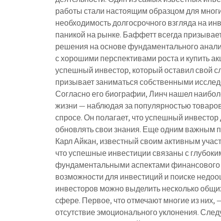
работы стали настоящим образцом для мног
необходимость долгосрочного взгляда на ин
паникой на рынке. Баффетт всегда призывае
решения на основе фундаментального анализ
с хорошими перспективами роста и купить ак
успешный инвестор, который оставил свой с
призывает заниматься собственными исслед
Согласно его биографии, Линч нашел наибо
жизни — наблюдая за популярностью товаров 
спросе. Он полагает, что успешный инвестор
обновлять свои знания. Еще одним важным 
Карл Айкан, известный своим активным учас
что успешные инвестиции связаны с глубоки
фундаментальными аспектами финансового р
возможности для инвестиций и поиске недоо
инвесторов можно выделить несколько общих 
сфере. Первое, что отмечают многие из них,
отсутствие эмоционального уклонения. След