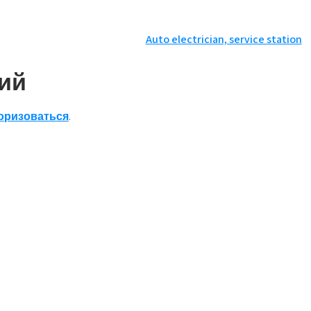
Auto electrician, service station
ий
оризоваться
.