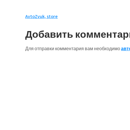
Навигация
AvtoZvuk, store
по
Добавить комментар
записям
Для отправки комментария вам необходимо
авт