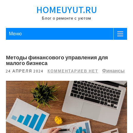
Перейти
HOMEUYUT.RU
к
содержимому
Блог о ремонте с уютом
Меню
Методы финансового управления для
малого бизнеса
Финансы
24 АПРЕЛЯ 2024
КОММЕНТАРИЕВ НЕТ