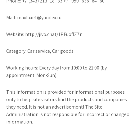
Phone: +7 (343) 213‒18‒33 +7‒950‒636‒64‒60
Mail: maxluxe1@yandex.ru
Website: http://jivo.chat/1PFuoflZ7n
Category: Car service, Car goods
Working hours: Every day from 10:00 to 21:00 (by
appointment: Mon-Sun)
This information is provided for informational purposes
only to help site visitors find the products and companies
they need. It is not an advertisement! The Site
Administration is not responsible for incorrect or changed
information.