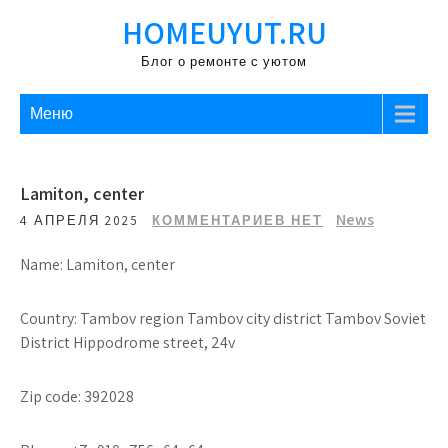
Перейти
HOMEUYUT.RU
к
содержимому
Блог о ремонте с уютом
Меню
Lamiton, center
News
4 АПРЕЛЯ 2025
КОММЕНТАРИЕВ НЕТ
Name: Lamiton, center
Country: Tambov region Tambov city district Tambov Soviet
District Hippodrome street, 24v
Zip code: 392028