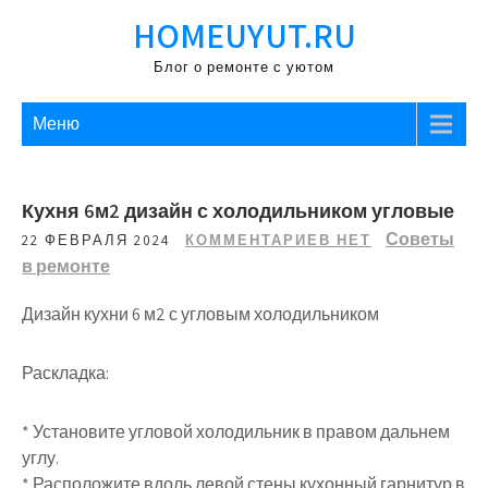
Перейти
HOMEUYUT.RU
к
содержимому
Блог о ремонте с уютом
Меню
Кухня 6м2 дизайн с холодильником угловые
Советы
22 ФЕВРАЛЯ 2024
КОММЕНТАРИЕВ НЕТ
в ремонте
Дизайн кухни 6 м2 с угловым холодильником
Раскладка:
* Установите угловой холодильник в правом дальнем
углу.
* Расположите вдоль левой стены кухонный гарнитур в