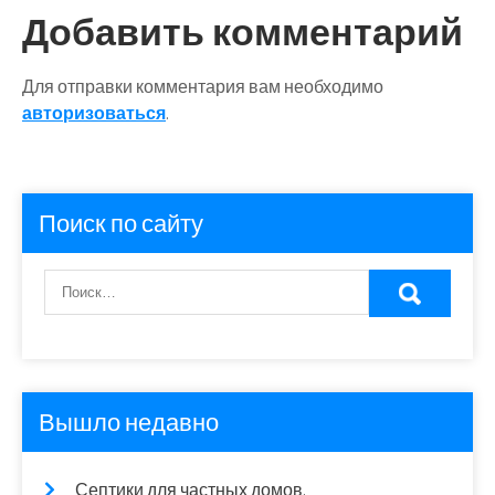
записям
Добавить комментарий
Для отправки комментария вам необходимо
авторизоваться
.
Поиск по сайту
Вышло недавно
Септики для частных домов.