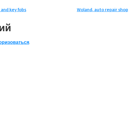
s and key fobs
Woland, auto repair shop
ий
оризоваться
.