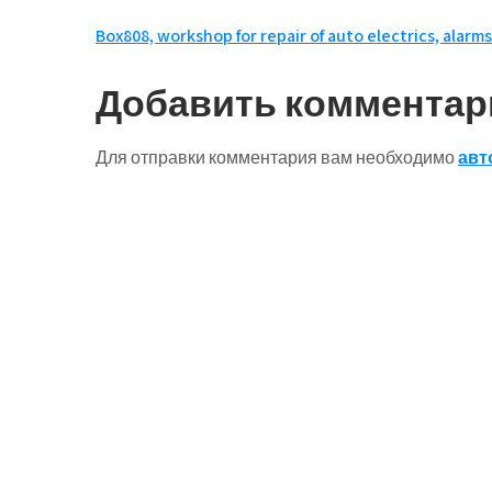
Навигация
Box808, workshop for repair of auto electrics, alarm
по
Добавить комментар
записям
Для отправки комментария вам необходимо
авт