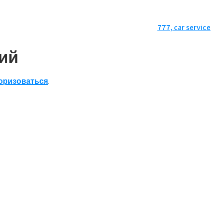
777, car service
ий
оризоваться
.