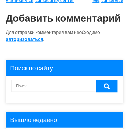
Навигация
Alarm-service, car security center
999, car service
по
Добавить комментарий
записям
Для отправки комментария вам необходимо
авторизоваться
.
Поиск по сайту
Вышло недавно