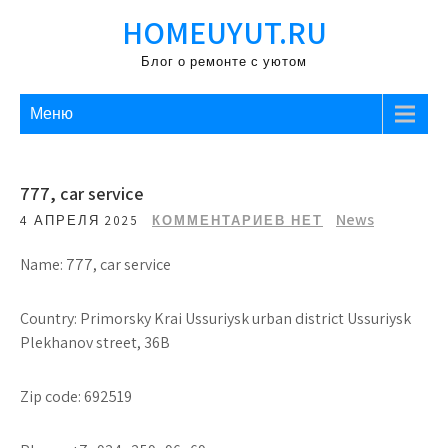
Перейти
HOMEUYUT.RU
к
содержимому
Блог о ремонте с уютом
Меню
777, car service
News
4 АПРЕЛЯ 2025
КОММЕНТАРИЕВ НЕТ
Name: 777, car service
Country: Primorsky Krai Ussuriysk urban district Ussuriysk
Plekhanov street, 36B
Zip code: 692519