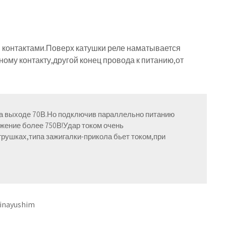
 контактами.Поверх катушки реле наматывается
ному контакту,другой конец провода к питанию,от
на выходе 70В.Но подключив параллельно питанию
жение более 750В!Удар током очень
рушках,типа зажигалки-прикола бьет током,при
hinayushim