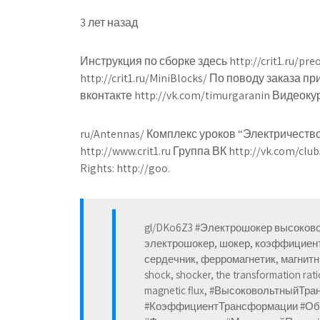
3 лет назад
Инструкция по сборке здесь http://crit1.ru/
http://crit1.ru/MiniBlocks/ По поводу заказа 
вконтакте http://vk.com/timurgaranin Видеокурс
ru/Antennas/ Комплекс уроков “Электричество”
http://www.crit1.ru Группа ВК http://vk.com/c
Rights: http://goo.
gl/DKo6Z3 #Электрошокер высоков
электрошокер, шокер, коэффициент
сердечник, ферромагнетик, магнитный 
shock, shocker, the transformation ratio
magnetic flux, #ВысоковольтныйТ
#КоэффициентТрансформации #Обм