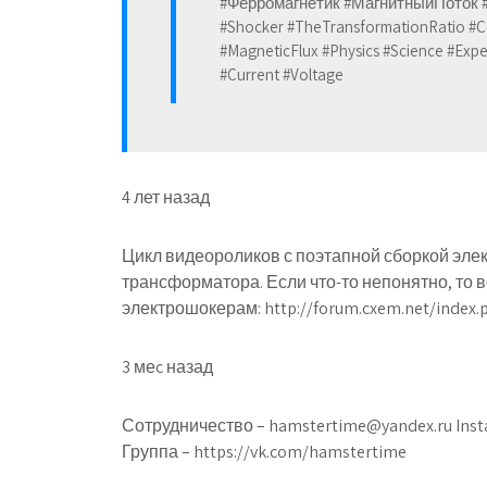
#Ферромагнетик #МагнитныйПоток #Hi
#Shocker #TheTransformationRatio #Co
#MagneticFlux #Physics #Science #Expe
#Current #Voltage
4 лет назад
Цикл видеороликов с поэтапной сборкой элек
трансформатора. Если что-то непонятно, то 
электрошокерам: http://forum.cxem.net/index
3 меc назад
Сотрудничество – hamstertime@yandex.ru Insta
Группа – https://vk.com/hamstertime