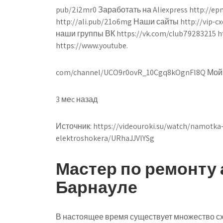
pub/2i2mr0 Заработать на Aliexpress http://ep
http://ali.pub/21o6mg Наши сайты http://vip-c
наши группы ВК https://vk.com/club79283215 h
https://www.youtube.
com/channel/UCO9r0ovR_10Cgq8kOgnFl8Q Мой и
3 меc назад
Источник:
https://videouroki.su/watch/namotka
elektroshokera/URhaJJVlYSg
Мастер по ремонту 
Барнауле
В настоящее время существует множество сх