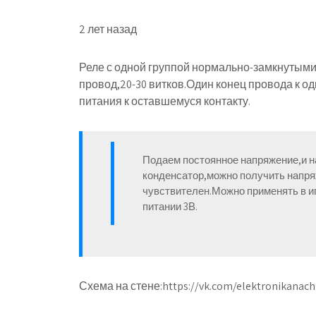
2 лет назад
Реле с одной группой нормально-замкнутыми
провод,20-30 витков.Один конец провода к од
питания к оставшемуся контакту.
Подаем постоянное напряжение,и 
конденсатор,можно получить напря
чувствителен.Можно применять в иг
питании 3В.
Схема на стене:https://vk.com/elektronikanac