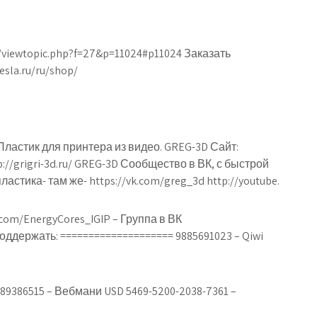
/viewtopic.php?f=27&p=11024#p11024 Заказать
sla.ru/ru/shop/
ластик для принтера из видео. GREG-3D Сайт:
tp://grigri-3d.ru/ GREG-3D Сообщество в ВК, с быстрой
стика- там же- https://vk.com/greg_3d http://youtube.
com/EnergyCores_IGIP – Группа в ВК
 Поддержать: ==================== 9885691023 – Qiwi
9386515 – Вебмани USD 5469-5200-2038-7361 –