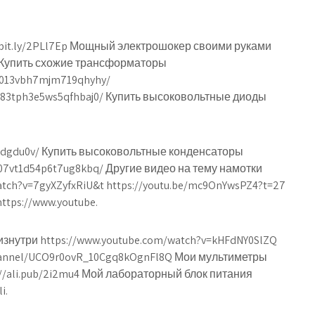
/bit.ly/2PLl7Ep Мощный электрошокер своими руками
A Купить схожие трансформаторы
hbr013vbh7mjm719qhyhy/
r2w83tph3e5ws5qfhbaj0/ Купить высоковольтные диоды
gwdgdu0v/ Купить высоковольтные конденсаторы
zw07vt1d54p6t7ug8kbq/ Другие видео на тему намотки
ch?v=7gyXZyfxRiU&t https://youtu.be/mc9OnYwsPZ4?t=27
ttps://www.youtube.
изнутри https://www.youtube.com/watch?v=kHFdNY0SlZQ
channel/UCO9r0ovR_10Cgq8kOgnFl8Q Мои мультиметры
ttp://ali.pub/2i2mu4 Мой лабораторный блок питания
i.