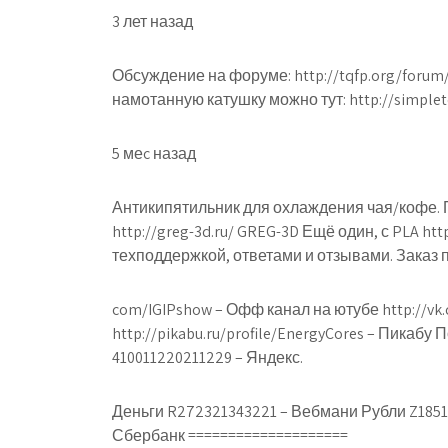
3 лет назад
Обсуждение на форуме: http://tqfp.org/forum
намотанную катушку можно тут: http://simplete
5 меc назад
Антикипятильник для охлаждения чая/кофе. П
http://greg-3d.ru/ GREG-3D Ещё один, с PLA ht
техподдержкой, ответами и отзывами. Заказ пла
com/IGIPshow – Офф канал на ютубе http://vk.
http://pikabu.ru/profile/EnergyCores – Пикабу
410011220211229 – Яндекс.
Деньги R272321343221 – Вебмани Рубли Z18518
Сбербанк ====================