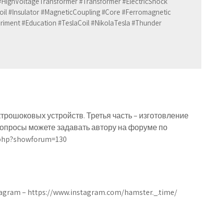
ghVoltageTransformer #Transformer #ElectricShock
il #Insulator #MagneticCoupling #Core #Ferromagnetic
riment #Education #TeslaCoil #NikolaTesla #Thunder
трошоковых устройств. Третья часть – изготовление
вопросы можете задавать автору на форуме по
.php?showforum=130
gram – https://www.instagram.com/hamster._.time/