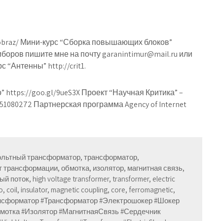
preobraz/ Мини-курс “Сборка повышающих блоков”
приборов пишите мне на почту garanintimur@mail.ru или
 “Антенны” http://crit1.
 https://goo.gl/9ueS3X Проект “Научная Критика” –
lub51080272 Партнерская программа Agency of Internet
ольтный трансформатор, трансформатор,
 трансформации, обмотка, изолятор, магнитная связь,
поток, high voltage transformer, transformer, electric
, coil, insulator, magnetic coupling, core, ferromagnetic,
рансформатор #Трансформатор #Электрошокер #Шокер
отка #Изолятор #МагнитнаяСвязь #Сердечник