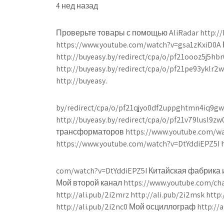
4 нед назад
Проверьте товары с помощью AliRadar http:/
https://www.youtube.com/watch?v=gsa1zKxiD0
http://buyeasy.by/redirect/cpa/o/pf21oooz5j5
http://buyeasy.by/redirect/cpa/o/pf21pe93ykl
http://buyeasy.
by/redirect/cpa/o/pf21qjyo0df2uppghtmn4iq9
http://buyeasy.by/redirect/cpa/o/pf21v79lusl9
трансформаторов https://www.youtube.com/wat
https://www.youtube.com/watch?v=DtYddiEPZ5I h
com/watch?v=DtYddiEPZ5I Китайская фабрика 
Мой второй канал https://www.youtube.com/
http://ali.pub/2i2mrz http://ali.pub/2i2msk h
http://ali.pub/2i2nc0 Мой осциллограф http://al