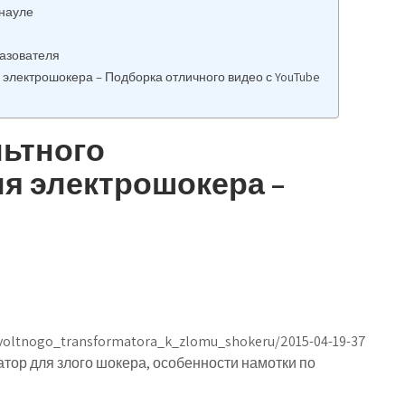
рнауле
азователя
электрошокера – Подборка отличного видео с YouTube
ьтного
я электрошокера –
ovoltnogo_transformatora_k_zlomu_shokeru/2015-04-19-37
тор для злого шокера, особенности намотки по