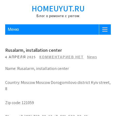
Перейти
HOMEUYUT.RU
к
содержимому
Блог о ремонте с уютом
Меню
Rusalarm, installation center
News
4 АПРЕЛЯ 2025
КОММЕНТАРИЕВ НЕТ
Name: Rusalarm, installation center
Country: Moscow Moscow Dorogomilovo district Kyiv street,
8
Zip code: 121059