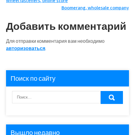
Навигация
Wheel fasteners, online store
Boomerang, wholesale company
по
записям
Добавить комментарий
Для отправки комментария вам необходимо
авторизоваться
.
Поиск по сайту
Вышло недавно