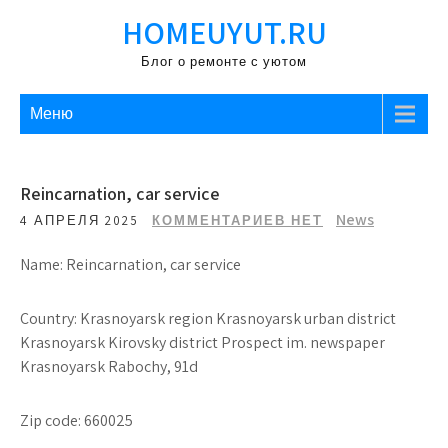
Перейти
HOMEUYUT.RU
к
содержимому
Блог о ремонте с уютом
Меню
Reincarnation, car service
News
4 АПРЕЛЯ 2025
КОММЕНТАРИЕВ НЕТ
Name: Reincarnation, car service
Country: Krasnoyarsk region Krasnoyarsk urban district
Krasnoyarsk Kirovsky district Prospect im. newspaper
Krasnoyarsk Rabochy, 91d
Zip code: 660025