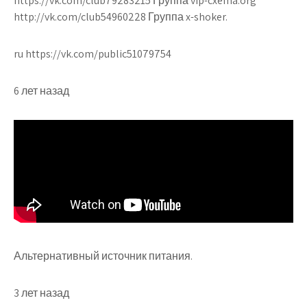
https://vk.com/club79283215 Группа vip-cxema.org
http://vk.com/club54960228 Группа x-shoker.
ru https://vk.com/public51079754
6 лет назад
Альтернативный источник питания.
3 лет назад