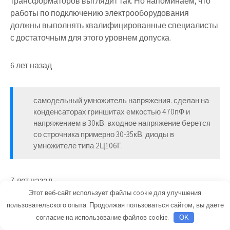
трансформаторов выглядит так. Но напоминаем, что
работы по подключению электрооборудования
должны выполнять квалифицированные специалисты
с достаточным для этого уровнем допуска.
6 лет назад
самодельный умножитель напряжения. сделан на
конденсаторах гриншитах емкостью 470пФ и
напряжением в 30кВ. входное напряжение берется
со строчника примерно 30-35кВ. диоды в
умножителе типа 2Ц106Г.
7 лет назад
Этот веб-сайт использует файлы cookie для улучшения
пользовательского опыта. Продолжая пользоваться сайтом, вы даете
Нам в цепкие лапы попался сей чудо прибор который
согласие на использование файлов cookie.
OK
по заверениям продавцов должен экономить до 30%