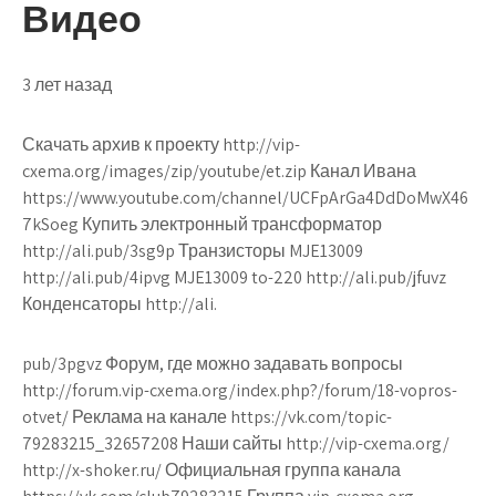
Видео
3 лет назад
Скачать архив к проекту http://vip-
cxema.org/images/zip/youtube/et.zip Канал Ивана
https://www.youtube.com/channel/UCFpArGa4DdDoMwX46
7kSoeg Купить электронный трансформатор
http://ali.pub/3sg9p Транзисторы MJE13009
http://ali.pub/4ipvg MJE13009 to-220 http://ali.pub/jfuvz
Конденсаторы http://ali.
pub/3pgvz Форум, где можно задавать вопросы
http://forum.vip-cxema.org/index.php?/forum/18-vopros-
otvet/ Реклама на канале https://vk.com/topic-
79283215_32657208 Наши сайты http://vip-cxema.org/
http://x-shoker.ru/ Официальная группа канала