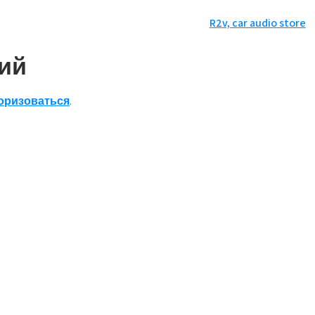
R2v, car audio store
ий
оризоваться
.