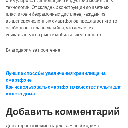
стимулировать инновации в индустрии мобильных
технологий. От складных конструкций до цветных
пластиков и безрамочных дисплеев, каждый из
вышеперечисленных смартфонов предлагает что-то
особенное в плане дизайна, что делает их
уникальными на рынке мобильных устройств.
Благодарим за прочтение!
Навигация
Лучшие способы увеличения хранилища на
смартфоне
по
Как использовать смартфон в качестве пультa для
записям
умного дома
Добавить комментарий
Для отправки комментария вам необходимо