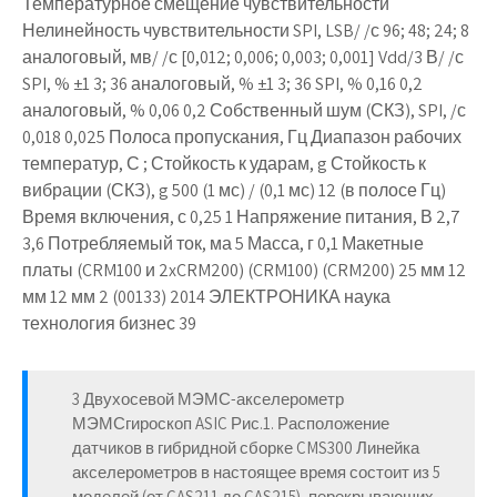
Температурное смещение чувствительности
Нелинейность чувствительности SPI, LSB/ /с 96; 48; 24; 8
аналоговый, мв/ /с [0,012; 0,006; 0,003; 0,001] Vdd/3 В/ /с
SPI, % ±1 3; 36 аналоговый, % ±1 3; 36 SPI, % 0,16 0,2
аналоговый, % 0,06 0,2 Собственный шум (СКЗ), SPI, /с
0,018 0,025 Полоса пропускания, Гц Диапазон рабочих
температур, С ; Стойкость к ударам, g Стойкость к
вибрации (СКЗ), g 500 (1 мс) / (0,1 мс) 12 (в полосе Гц)
Время включения, с 0,25 1 Напряжение питания, В 2,7
3,6 Потребляемый ток, ма 5 Масса, г 0,1 Макетные
платы (CRM100 и 2xCRM200) (CRM100) (CRM200) 25 мм 12
мм 12 мм 2 (00133) 2014 ЭЛЕКТРОНИКА наука
технология бизнес 39
3 Двухосевой МЭМС-акселерометр
МЭМСгироскоп ASIC Рис.1. Расположение
датчиков в гибридной сборке CMS300 Линейка
акселерометров в настоящее время состоит из 5
моделей (от CAS211 до CAS215), перекрывающих