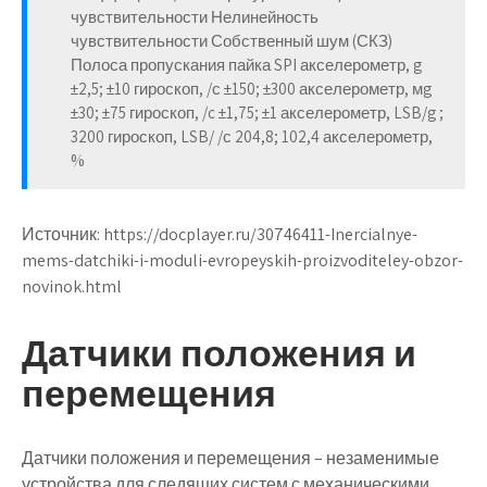
чувствительности Нелинейность
чувствительности Собственный шум (СКЗ)
Полоса пропускания пайка SPI акселерометр, g
±2,5; ±10 гироскоп, /с ±150; ±300 акселерометр, мg
±30; ±75 гироскоп, /c ±1,75; ±1 акселерометр, LSB/g ;
3200 гироскоп, LSB/ /с 204,8; 102,4 акселерометр,
%
Источник:
https://docplayer.ru/30746411-Inercialnye-
mems-datchiki-i-moduli-evropeyskih-proizvoditeley-obzor-
novinok.html
Датчики положения и
перемещения
Датчики положения и перемещения – незаменимые
устройства для следящих систем с механическими