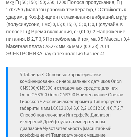
мкg Гц 50; 150; 150; 350; 1200 Полоса пропускания, Гц
170/250 Диапазон рабочих температур, С Стойкость к
ударам, g Коэффициент сглаживания вибраций, мg/g
(полусинусоид. 1 мс) 0,15; 0,15; 0,15; 0,1; 0,1 (случайн. в
полосе Гц) Время включения, с 0,01 0,02 Напряжение
питания, В 2,7 3,6 Потребляемый ток, ма 3 5 Масса, г 0,4
Макетная плата CAS2xx мм 36 мм 2 (00133) 2014
ЭЛЕКТРОНИКА наука технология бизнес 41
5 Таблица 3. Основные характеристики
комбинированных инерциальных датчиков Orion
CMS300/CMS390 и отладочных средств для них
Orion CMS300 Orion CMS390 Наименование Состав
Гироскоп + 2-осевой акселерометр Тип корпуса и
габариты в мм LCC12 10,4 6,0 2,2 LCC12 10,4 6,7 2,7
Способ подключения Интерфейс Диапазон
измерений Дрейф нуля в температурном
диапазоне Чувствительность (масштабный
коэффициент) Температурное смещение