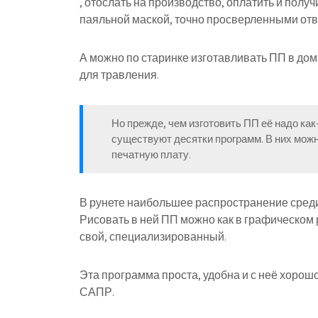
, отослать на производство, оплатить и полу
паяльной маской, точно просверленными отве
А можно по старинке изготавливать ПП в до
для травления.
Но прежде, чем изготовить ПП её надо как
существуют десятки программ. В них можн
печатную плату.
В рунете наибольшее распространение среди
Рисовать в ней ПП можно как в графическом 
свой, специализированный.
Эта программа проста, удобна и с неё хорош
САПР.