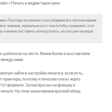
Файл->Печать и видим такое окно:
жки. Поэтому на панели слои убираем все галочки кроме
 все черным, зеркально все слои (чтобы сохранить этот
ну и можно поставить контур платы, но это уже на ваше
ко шаблонов на листе. Жмем Копии и выставляем
 между ними:
ветую зайти в настройки печати и, если есть,
т принтера, поэтому я печатаю платы через
 PDF формате. Затем бросаю на флешку и
 печати. На этом заканчиваем краткий обзор