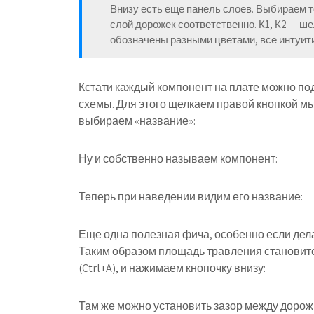
Внизу есть еще панель слоев. Выбираем т
слой дорожек соответственно. К1, К2 — ше
обозначены разными цветами, все интуити
Кстати каждый компонент на плате можно подп
схемы. Для этого щелкаем правой кнопкой 
выбираем «название»:
Ну и собственно называем компонент:
Теперь при наведении видим его название:
Еще одна полезная фича, особенно если дела
Таким образом площадь травления становитс
(Ctrl+A), и нажимаем кнопочку внизу:
Там же можно установить зазор между дорожк