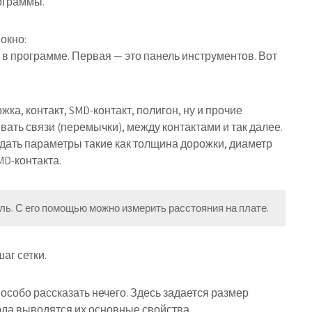
рограммы.
окно:
 в программе. Первая — это панель инструментов. Вот
ка, контакт, SMD-контакт, полигон, ну и прочие
ать связи (перемычки), между контактами и так далее.
задать параметры такие как толщина дорожки, диаметр
MD-контакта.
ь. С его помощью можно измерить расстояния на плате.
аг сетки.
 особо рассказать нечего. Здесь задается размер
юда выводятся их основные свойства.