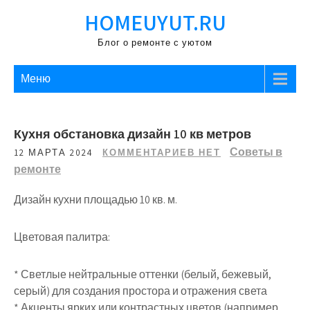
Перейти
HOMEUYUT.RU
к
содержимому
Блог о ремонте с уютом
Меню
Кухня обстановка дизайн 10 кв метров
Советы в
12 МАРТА 2024
КОММЕНТАРИЕВ НЕТ
ремонте
Дизайн кухни площадью 10 кв. м.
Цветовая палитра:
* Светлые нейтральные оттенки (белый, бежевый,
серый) для создания простора и отражения света
* Акценты ярких или контрастных цветов (например,