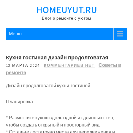
Перейти
HOMEUYUT.RU
к
содержимому
Блог о ремонте с уютом
Меню
Кухня гостиная дизайн продолговатая
Советы в
12 МАРТА 2024
КОММЕНТАРИЕВ НЕТ
ремонте
Дизайн продолговатой кухни-гостиной
Планировка
* Разместите кухню вдоль одной из длинных стен,
чтобы создать открытый и просторный вид.
* Оставьте достаточно места для передвижения и