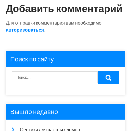
записям
Добавить комментарий
Для отправки комментария вам необходимо
авторизоваться
.
Поиск по сайту
Вышло недавно
Септики для частных домов.