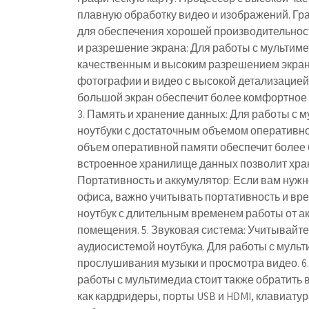
плавную обработку видео и изображений. Гр
для обеспечения хорошей производительност
и разрешение экрана: Для работы с мультим
качественным и высоким разрешением экрана
фотографии и видео с высокой детализацией. 
большой экран обеспечит более комфортное
3. Память и хранение данных: Для работы с
ноутбуки с достаточным объемом оперативн
объем оперативной памяти обеспечит более
встроенное хранилище данных позволит хран
Портативность и аккумулятор: Если вам нуж
офиса, важно учитывать портативность и вр
ноутбук с длительным временем работы от а
помещения. 5. Звуковая система: Учитывайте
аудиосистемой ноутбука. Для работы с муль
прослушивания музыки и просмотра видео. 6
работы с мультимедиа стоит также обратить
как кардридеры, порты USB и HDMI, клавиатура