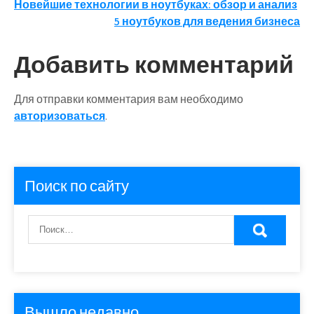
Навигация
Новейшие технологии в ноутбуках: обзор и анализ
5 ноутбуков для ведения бизнеса
по
записям
Добавить комментарий
Для отправки комментария вам необходимо
авторизоваться
.
Поиск по сайту
Вышло недавно