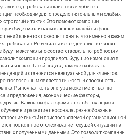
услуги под требования клиентов и добиться
енции необходим для определения сильных и слабых
х стратегий и тактик. Это поможет компании
оторая будет максимально эффективной на фоне
очтений клиентов позволит понять, что именно и каким
их требования. Результаты исследования позволят
ые будут максимально соответствовать потребностям
позволит компании предвидеть будущие изменения в
ваться к ним. Такой подход поможет избежать
 тенденций и становится неактуальной для клиентов.
рентоспособным является гибкость и способность
рынка. Рыночная конъюнктура может меняться по
са и предложения, экономические факторы,
ие другие. Важными факторами, способствующими
я обучение и развитие персонала, разнообразные
 построение гибкой и приспособляемой организационной
ляется постоянное отслеживание текущей ситуации на
тствии с полученными данными. Это позволит компании