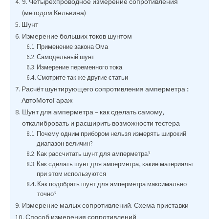
9. Четырехпроводное измерение сопротивления
(методом Кельвина)
Шунт
Измерение больших токов шунтом
Применение закона Ома
Самодельный шунт
Измерение переменного тока
Смотрите так же другие статьи
Расчёт шунтирующего сопротивления амперметра ::
АвтоМотоГараж
Шунт для амперметра – как сделать самому,
откалибровать и расширить возможности тестера
Почему одним прибором нельзя измерять широкий
диапазон величин?
Как рассчитать шунт для амперметра?
Как сделать шунт для амперметра, какие материалы
при этом используются
Как подобрать шунт для амперметра максимально
точно?
Измерение малых сопротивлений. Схема приставки
Способ измерения сопротивлений