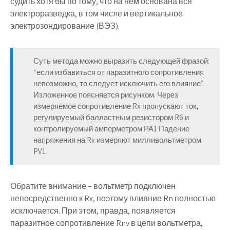
судить хотя бы по тому, что на нем основана вся
электроразведка, в том числе и вертикальное
электрозондирование (ВЭЗ).
Суть метода можно выразить следующей фразой:
“если избавиться от паразитного сопротивления
невозможно, то следует исключить его влияние”.
Изложенное поясняется рисунком. Через
измеряемое сопротивление Rx пропускают ток,
регулируемый балластным резистором R6 и
контролируемый амперметром РА1 Падение
напряжения на Rx измеряют милливольтметром
PV1.
Обратите внимание – вольтметр подключен
непосредственно к Rx, поэтому влияние Rn полностью
исключается. При этом, правда, появляется
паразитное сопротивление Rnv в цепи вольтметра,