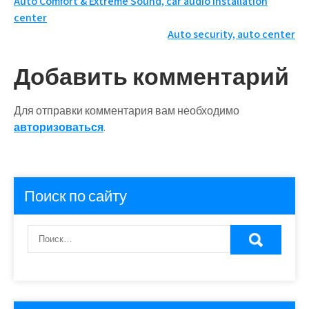
Навигация
Auto Comfort & Extreme Sound, car audio installation
center
по
Auto security, auto center
записям
Добавить комментарий
Для отправки комментария вам необходимо
авторизоваться
.
Поиск по сайту