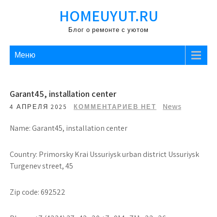
Перейти
HOMEUYUT.RU
к
содержимому
Блог о ремонте с уютом
Меню
Garant45, installation center
News
4 АПРЕЛЯ 2025
КОММЕНТАРИЕВ НЕТ
Name: Garant45, installation center
Country: Primorsky Krai Ussuriysk urban district Ussuriysk
Turgenev street, 45
Zip code: 692522