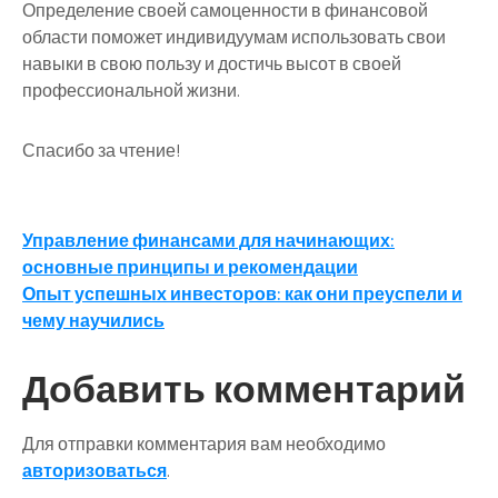
Определение своей самоценности в финансовой
области поможет индивидуумам использовать свои
навыки в свою пользу и достичь высот в своей
профессиональной жизни.
Спасибо за чтение!
Навигация
Управление финансами для начинающих:
основные принципы и рекомендации
по
Опыт успешных инвесторов: как они преуспели и
записям
чему научились
Добавить комментарий
Для отправки комментария вам необходимо
авторизоваться
.